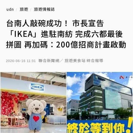
udn
旅遊
旅遊情報誌
台南人敲碗成功！ 市長宣告
「IKEA」進駐南紡 完成六都最後
拼圖 再加碼：200億招商計畫啟動
聯合新聞網／ 旅遊美食站 綜合報導
2026-06-16 11:31