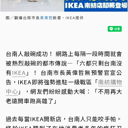
圖／翻攝台南市長
黃偉哲
臉書、IKEA提供
台南人敲碗成功！ 網路上每隔一段時間就會
被熱烈敲碗的都市傳說—「六都只剩台南沒
有
IKEA
」！ 台南市長黃偉哲無預警官宣公
告，IKEA即將強勢進駐一級戰區「
南紡購物
中心
」，網友們紛紛感動大喊：「不用再大
老遠開車跑高雄了」
過去每當IKEA開新店，台南人只能咬手帕。