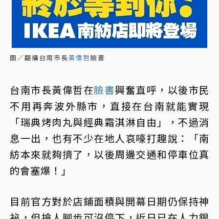
圖／翻攝台南市長
黃偉哲
臉書
台南市長黃偉哲在
臉書
興奮直呼，以後市民
不用再奔波外縣市，直接在台南就能實現
「瑞典烤肉丸與經典霜淇淋自由」，不過消
息一出，也有不少在地人哀嚎打趣說：「南
紡本來就夠擠了，以後周邊交通和停車位真
的會塞爆！」
目前官方對於店鋪面積與開幕日期仍保持神
祕，但搶人腳步可沒停下，近日已在人力銀