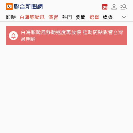
即時
白海豚颱風
演習
熱門
要聞
選舉
娛樂
運動
白海豚颱風移動速度再放慢 這時間點影響台灣
最明顯
郭書瑤認了「有金主」 街頭解放側胸曲線全見
客