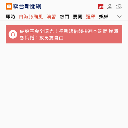
即時
白海豚颱風
演習
熱門
要聞
選舉
娛樂
運動
結婚基金全賠光！準新娘借錢拚翻本輸慘 崩潰
想悔婚：放男友自由
毒駕家屬「馬克」的告白／我哥就是「移動式
白海豚颱風有望變輕颱！陸警機率低 預計下周
神主牌」
一午前解除海警