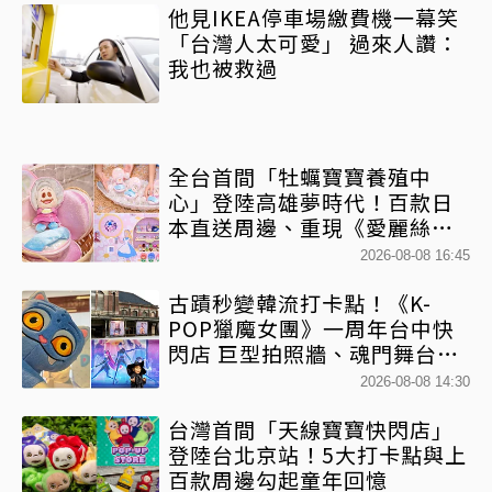
他見IKEA停車場繳費機一幕笑
「台灣人太可愛」 過來人讚：
我也被救過
全台首間「牡蠣寶寶養殖中
心」登陸高雄夢時代！百款日
本直送周邊、重現《愛麗絲夢
遊仙境》奇幻冒險
2026-08-08 16:45
古蹟秒變韓流打卡點！《K-
POP獵魔女團》一周年台中快
閃店 巨型拍照牆、魂門舞台、
100+款限定周邊一次看
2026-08-08 14:30
台灣首間「天線寶寶快閃店」
登陸台北京站！5大打卡點與上
百款周邊勾起童年回憶