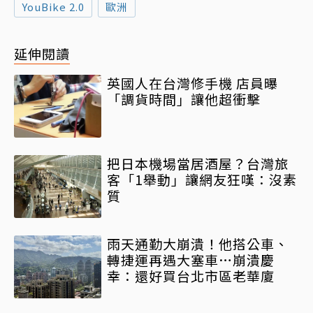
YouBike 2.0
歐洲
延伸閱讀
英國人在台灣修手機 店員曝
「調貨時間」讓他超衝擊
把日本機場當居酒屋？台灣旅
客「1舉動」讓網友狂嘆：沒素
質
雨天通勤大崩潰！他搭公車、
轉捷運再遇大塞車…崩潰慶
幸：還好買台北市區老華廈