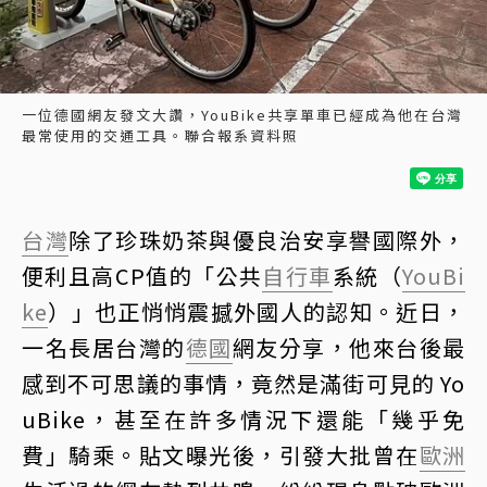
一位德國網友發文大讚，YouBike共享單車已經成為他在台灣
最常使用的交通工具。聯合報系資料照
台灣
除了珍珠奶茶與優良治安享譽國際外，
便利且高CP值的「公共
自行車
系統（
YouBi
ke
）」也正悄悄震撼外國人的認知。近日，
一名長居台灣的
德國
網友分享，他來台後最
感到不可思議的事情，竟然是滿街可見的 Yo
uBike，甚至在許多情況下還能「幾乎免
費」騎乘。貼文曝光後，引發大批曾在
歐洲