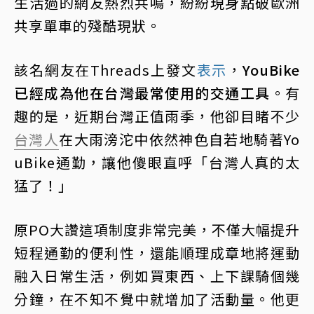
生活過的網友熱烈共鳴，紛紛現身點破歐洲
共享單車的殘酷現狀。
該名網友在Threads上發文
表示
，
YouBike
已經成為他在台灣最常使用的交通工具
。有
趣的是，近期台灣正值雨季，他卻目睹不少
台灣人
在大雨滂沱中依然神色自若地騎著Yo
uBike通勤，讓他傻眼直呼「台灣人真的太
猛了！」
原PO大讚這項制度非常完美，不僅大幅提升
短程通勤的便利性，還能順理成章地將運動
融入日常生活，例如買東西、上下課騎個幾
分鐘，在不知不覺中就增加了活動量。他更