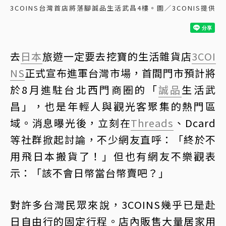
3COINS台灣首店將落腳誠品生活武昌4樓。圖／3CONIS提供
去
日本
旅遊一定要去挖寶的生活雜貨店
3COI
NS
正式宣布進軍台灣市場，首間門市預計將
於8月進駐台北西門商圈的「
誠品
生活武
昌」，也是年輕人與觀光客聚集的熱門區
域。消息曝光後，立刻在
Threads
、Dcard
等社群掀起討論，不少網友直呼：「終於不
用飛日本搬貨了！」但也有網友不樂觀表
示：「該不會日幣當台幣賣吧？」
對許多台灣民眾來說，3COINS幾乎已是赴
日自由行的固定行程。店內販售大量居家用