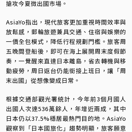
搶攻今夏微出國市場。
AsiaYo指出，現代旅客更加重視時間效率與
放鬆感，郵輪旅遊兼具交通、住宿與娛樂的
一價全包模式，降低行程規劃門檻。旅客周
五晚間登船後，即可在海上展開周末度假節
奏，一覺醒來直達日本離島，省去轉機與移
動疲勞，周日返台仍能銜接上班日，讓「周
末出國」從想像變成日常。
根據交通部觀光署統計，今年前3個月國人
出國人次達536萬餘人，年增近兩成，其中
日本仍以37.5%穩居最熱門目的地。AsiaYo
觀察到「日本國旅化」趨勢明顯，旅客願意