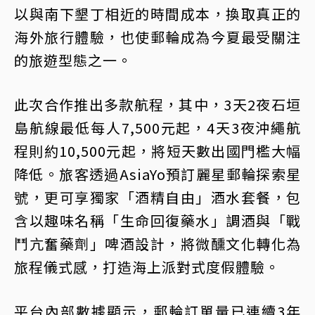
以與南下墾丁相近的時間成本，換取真正的
海外旅行體驗，也使郵輪成為今夏最受關注
的旅遊型態之一。
此次合作推出多款航程，其中，3天2夜石垣
島航線最低每人7,500元起，4天3夜沖繩航
程則約10,500元起，將短天數出國門檻大幅
降低。旅客透過AsiaYo預訂麗星郵輪探索星
號，更可享獨家「酒精自由」酒水套餐，包
含以趣味名稱「生命回復藥水」調酒與「戰
鬥亢奮藥劑」啤酒設計，將微醺文化轉化為
旅程儀式感，打造海上派對式度假體驗。
平台內部數據顯示，郵輪訂單量已連續3年