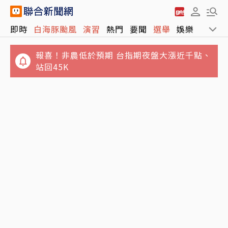
即時
白海豚颱風
演習
熱門
要聞
選舉
娛樂
運動
報喜！非農低於預期 台指期夜盤大漲近千點、
站回45K
松屋小編哭問「為何大家不來吃？」 網揭3大
獨／姜厚任小24歲女友遭爆「當小三還有老公
痛點：關鍵不只價格
小孩」 女網友怒揭黑歷史