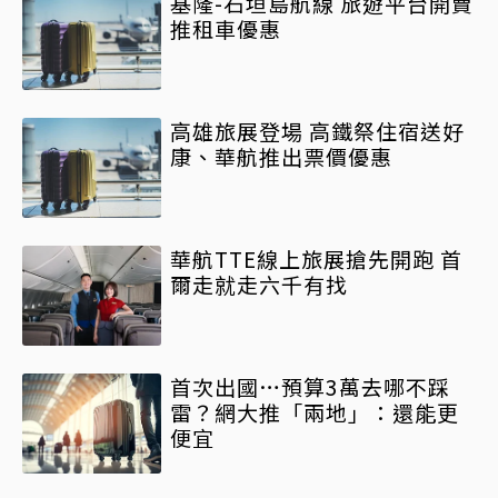
基隆-石垣島航線 旅遊平台開賣
推租車優惠
高雄旅展登場 高鐵祭住宿送好
康、華航推出票價優惠
華航TTE線上旅展搶先開跑 首
爾走就走六千有找
首次出國…預算3萬去哪不踩
雷？網大推「兩地」：還能更
便宜