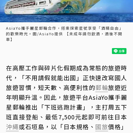
AsiaYo攜手麗星郵輪合作，搭乘探索星號享受「酒精自由」
的歡樂時光。圖/AsiaYo提供 【未成年請勿飲酒，酒後不開
車】
在高壓工作與碎片化假期成為常態的旅遊時
代，「不用請假就能出國」正快速改寫國人
旅遊習慣，短天數、高便利性的
郵輪
旅遊近
年明顯升溫。因此，旅遊平台AsiaYo攜手麗
星郵輪推出「下班逃跑計畫」，主打周五下
班直接登船、最低7,500元起即可前往日本
沖繩
或石垣島，以「日本規格、
國旅
價格」