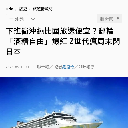
udn
旅遊
旅遊情報誌
聽新聞
沖繩
下班衝沖繩比國旅還便宜？郵輪
「酒精自由」爆紅 Z世代瘋周末閃
日本
聯合報／ 記者
羅建怡
／即時報導
2026-05-16 11:50