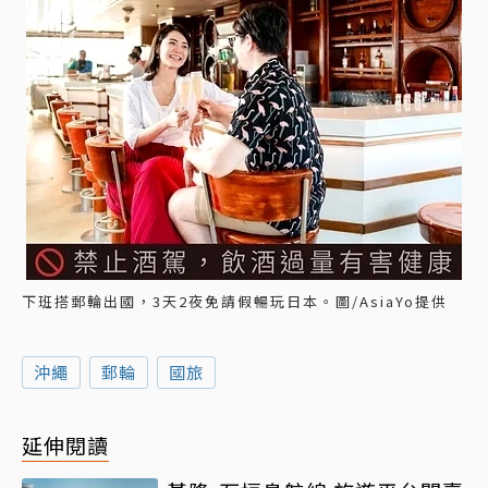
下班搭郵輪出國，3天2夜免請假暢玩日本。圖/AsiaYo提供
沖繩
郵輪
國旅
延伸閱讀