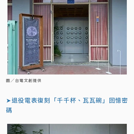
圖／台電文創提供
➤退役電表復刻「千千杯、瓦瓦碗」回憶密
碼