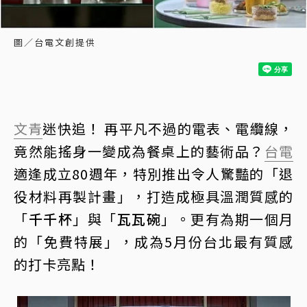
圖／台電文創提供
文青
迷快追！ 再平凡不過的電表、電纜線，
竟然能搖身一變成為餐桌上的藝術品？
台電
適逢成立80週年，特別推出令人驚豔的「退
役材料再製計畫」，打造成極具溫潤質感的
「
千千杯
」與「
瓦瓦碗
」。更有為期一個月
的「免費特展」，成為5月份台北最有質感
的打卡亮點！