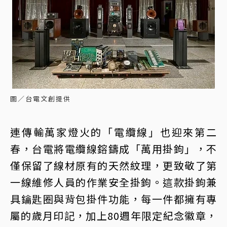
圖／台電文創提供
連傳輸萬家燈火的「電纜線」也迎來第二
春，台電將電纜線鎔鑄成「萬用掛鉤」，不
僅保留了線材原有的天然紋理，更致敬了第
一線維修人員的作業安全掛鉤。這款掛鉤兼
具鑰匙圈與背包掛件功能，每一件都擁有專
屬的歲月印記，加上80週年限定紀念徽章，