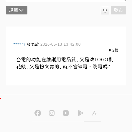
規範
發布
????°?
發表於
2026-05-13 13:42:00
#
2
樓
台電的功能在維護用電品質, 又是改LOGO亂
花錢, 又是扮文青的, 就不會缺電、跳電嗎?
訂閱