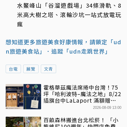
水鰲峰山「谷溜遊戲場」34條滑軌、8
米高大樹之塔、滾輪沙坑一站式放電玩
瘋
想知道更多旅遊美食好康情報，請鎖定「ud
n旅遊美食站」
．追蹤「udn走跳世界」
台電
展覽
文青
霍格華茲魔法席捲中台灣！75
坪「哈利波特–魔法之地」8/22
插旗台中LaLaport 滿額贈送
紀念校徽托特包
2026-08-09 13:00
百畝森林搬進台北松菸！ 「小
熊維尼100週年」快閃店免費