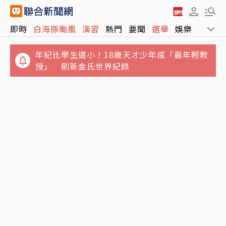
即時
白海豚颱風
演習
熱門
要聞
選舉
娛樂
運動
年紀比學生還小！18歲天才少年成「最年輕教
授」 刷新金氏世界紀錄
首度出面回應！續任3天即參選美校長 清大校
長高為元發信致歉