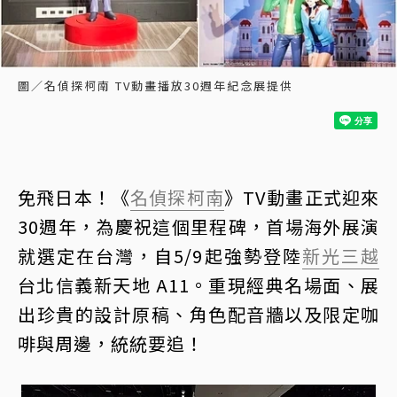
圖／名偵探柯南 TV動畫播放30週年紀念展提供
免飛日本！《
名偵探柯南
》TV動畫正式迎來
30週年，為慶祝這個里程碑，首場海外展演
就選定在台灣，自5/9起強勢登陸
新光三越
台北信義新天地 A11。重現經典名場面、展
出珍貴的設計原稿、角色配音牆以及限定咖
啡與周邊，統統要追！