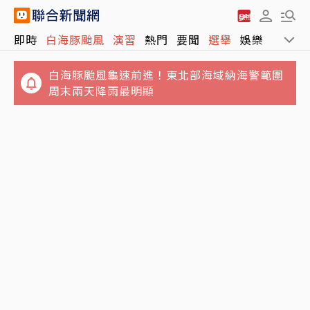
獨／姜厚任小24歲女友遭爆「當小三還有老公
即時
白海豚颱風
演習
熱門
要聞
選舉
娛樂
運動
小孩」 女網友怒揭黑歷史
白海豚颱風龜速前進！東北部海域納海警範圍
周末兩天降雨最明顯
報喜！非農低於預期 台指期夜盤大漲近千點、
站回45K