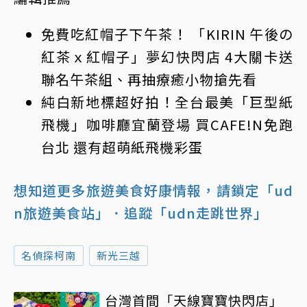
免費吃紅帽子下午茶！ 「KIRIN 午後の
紅茶ｘ紅帽子」夢幻快閃店 4大關卡送
聯名午茶組、再抽療癒小物搶先看
純白新地標超好拍！全台最美「巨型紙
飛機」咖啡廳宜蘭登場 買CAFE!N免跑
台北 還有超萌紙飛機彩蛋
想知道更多旅遊美食好康情報，請鎖定「ud
n旅遊美食站」
．追蹤「udn走跳世界」
名偵探柯南
新光三越
台灣首間「天線寶寶快閃店」