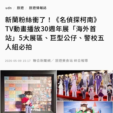
udn
旅遊
旅遊情報誌
新蘭粉絲衝了！《名偵探柯南》
TV動畫播放30週年展「海外首
站」5大展區、巨型公仔、警校五
人組必拍
聯合新聞網／ 旅遊美食站 綜合報導
2026-05-09 15:17