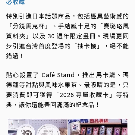
必收藏
特別引進日本話題商品，包括極具藝術感的
「分鏡馬克杯」、手繪感十足的「賽璐珞風
資料夾」以及 30 週年限定畫冊。現場更同
步引進台灣首度登場的「抽卡機」，絕不能
錯過！
貼心設置了 Café Stand，推出馬卡龍、瑪
德蓮等甜點與風味水果茶。最吸睛的是，只
要消費即可獲得「2026 專屬收藏卡」等特
典，讓你還能帶回滿滿的紀念品！