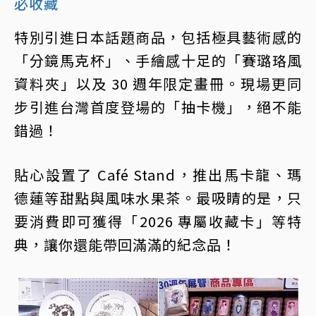
必收藏
特別引進日本話題商品，包括極具藝術感的
「分鏡馬克杯」、手繪感十足的「賽璐珞風
資料夾」以及 30 週年限定畫冊。現場更同
步引進台灣首度登場的「抽卡機」，絕不能
錯過！
貼心設置了 Café Stand，推出馬卡龍、瑪
德蓮等甜點與風味水果茶。最吸睛的是，只
要消費即可獲得「2026 專屬收藏卡」等特
典，讓你還能帶回滿滿的紀念品！