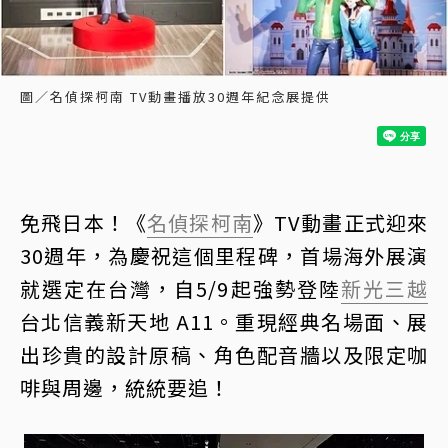
圖／名偵探柯南 TV動畫播放30週年紀念展提供
免飛日本！《
名偵探柯南
》TV動畫正式迎來
30週年，為慶祝這個里程碑，首場海外展演
就選定在台灣，自5/9起強勢登陸
新光三越
台北信義新天地 A11。重現經典名場面、展
出珍貴的設計原稿、角色配音牆以及限定咖
啡與周邊，統統要追！