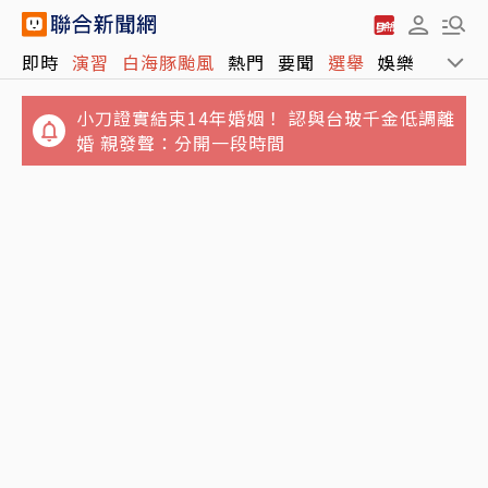
即時
演習
白海豚颱風
熱門
要聞
選舉
娛樂
運動
小刀證實結束14年婚姻！ 認與台玻千金低調離
婚 親發聲：分開一段時間
經典賽／井端弘和爛到連大谷都吐槽！球員爆
白海豚颱風海警發布 北部海面列入首波警戒區
混亂調度：牛棚投5球就上場