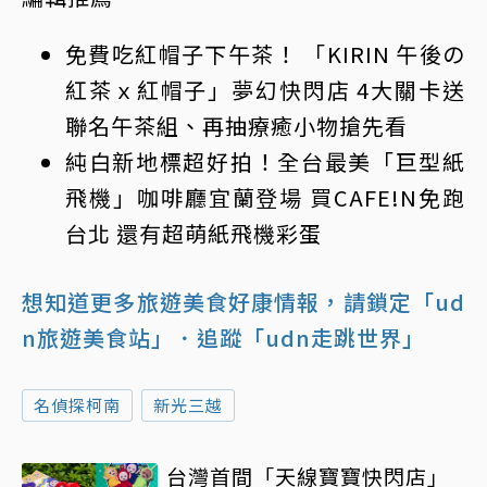
免費吃紅帽子下午茶！ 「KIRIN 午後の
紅茶ｘ紅帽子」夢幻快閃店 4大關卡送
聯名午茶組、再抽療癒小物搶先看
純白新地標超好拍！全台最美「巨型紙
飛機」咖啡廳宜蘭登場 買CAFE!N免跑
台北 還有超萌紙飛機彩蛋
想知道更多旅遊美食好康情報，請鎖定「ud
n旅遊美食站」
．追蹤「udn走跳世界」
名偵探柯南
新光三越
台灣首間「天線寶寶快閃店」