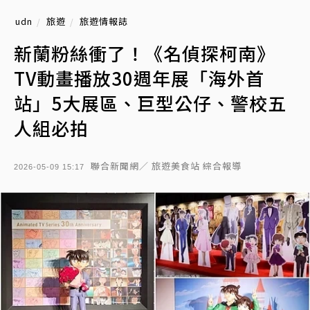
udn
旅遊
旅遊情報誌
新蘭粉絲衝了！《名偵探柯南》
TV動畫播放30週年展「海外首
站」5大展區、巨型公仔、警校五
人組必拍
聯合新聞網／ 旅遊美食站 綜合報導
2026-05-09 15:17