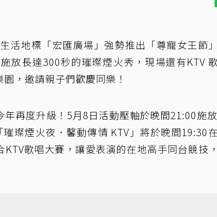
莊生活地標「宏匯廣場」強勢推出「尊寵女王節
施放長達300秒的璀璨煙火秀，現場還有KTV 
樂園，邀請親子們歡慶同樂！
再度升級！5月8日活動壓軸於晚間21:00施放
璨煙火夜．馨動傳情 KTV」將於晚間19:30
合KTV歌唱大賽，讓愛表演的在地高手同台競技