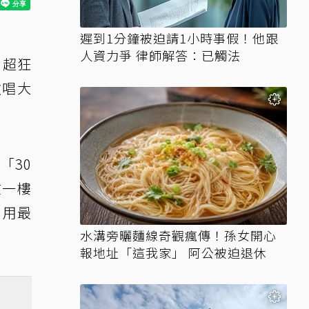
遲到1分鐘被迫請1小時事假！他跟
人資力爭 律師解答：已觸法
」超狂
歌唱大
「30
在一樓
，用最
水溝旁曬麵線奇觀瘋傳！孫女開心
報地址「這我家」 阿公被迫退休