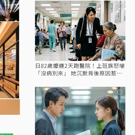
日82歲嬤連2天跑醫院！上班族怒嗆
「沒病別來」 她沉默背後原因惹鼻
酸