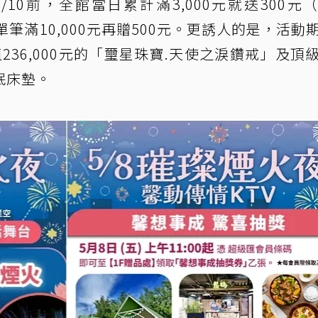
10前，全館當日累計滿3,000元就送300元
筆滿10,000元再贈500元。更誘人的是，活動
值236,000元的「璽星珠寶.天使之淚鑽戒」及頂
眠床墊。