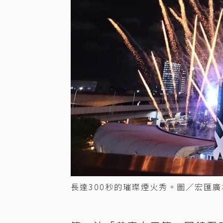
長達300秒的璀璨煙火秀。圖／宏匯廣