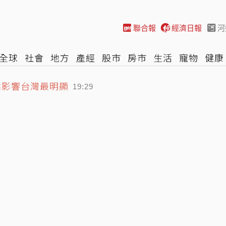
聯合報
經濟日報
河
全球
社會
地方
產經
股市
房市
生活
寵物
健康
點影響台灣最明顯
際
NBA
時尚
汽車
棒球
HBL
遊戲
專題
網誌
19:29
胸曲線全見客
19:13