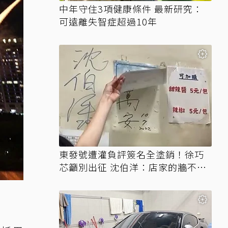
中年守住3項健康條件 最新研究：
可遠離失智症超過10年
東發號遭灌負評簽名全塗銷！徐巧
芯籲別出征 沈伯洋：店家的牆不需
變戰場