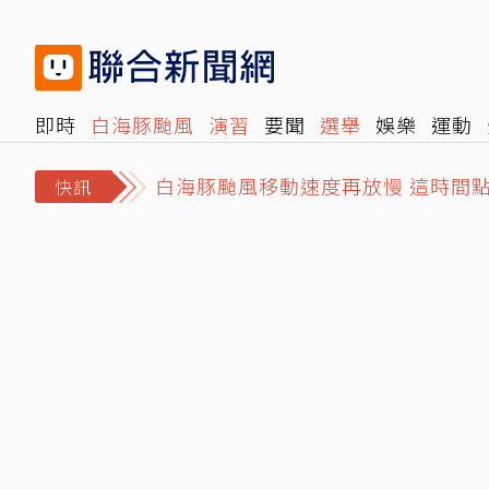
即時
白海豚颱風
演習
要聞
選舉
娛樂
運動
白海豚颱風移動速度再放慢 這時間
閱讀
旅遊
雜誌
報時光
倡議+
500輯
轉角國
郭書瑤認了「有金主」 街頭解放側
快訊