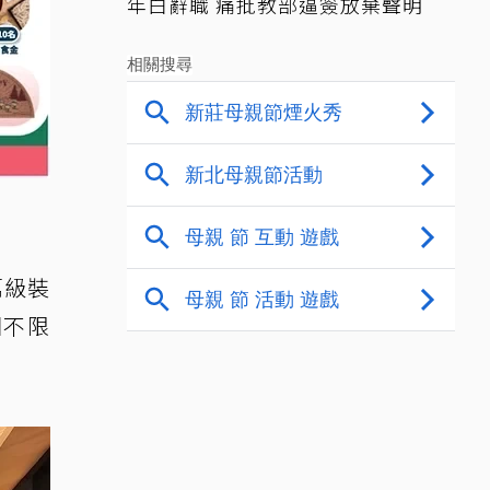
年白辭職 痛批教部逼簽放棄聲明
萬級裝
園不限