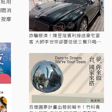
（抵用
期間消
級按摩
詐騙慈濟！陳昱瑄賓利接送豪宅宴
客 大師李世宗卻要信徒三餐只喝精
油
百億圓夢計畫出發前喊卡！竹科青