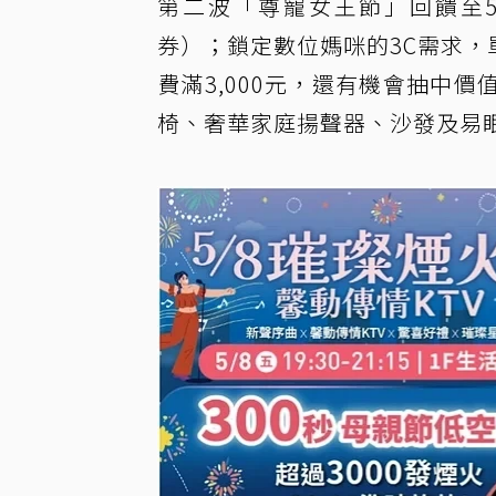
第二波「尊寵女王節」回饋至5/
券）；鎖定數位媽咪的3C需求，單
費滿3,000元，還有機會抽中價
椅、奢華家庭揚聲器、沙發及易