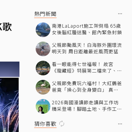
熱門新聞
K歌
南港LaLaport施工架倒塌 65歲
女後腦紅腫送醫、館內緊急封鎖
父親節颱風天！白海豚外圍環流
明天到 周日距離最近風雨更猛
看一眼能得七世福報！ 故宮
《龍藏經》特展第二檔來了、文
博會限定套書7折開賣131萬 網
父親節免費玩六福村！大紅鶴爸
驚：貧窮限制想像
爸竟「操心到全身變白」 真相
曝光
2026南國漫讀節走讀與工作坊
精采登場！腳踏土地、手作工藝
的深度體驗
猜你喜歡