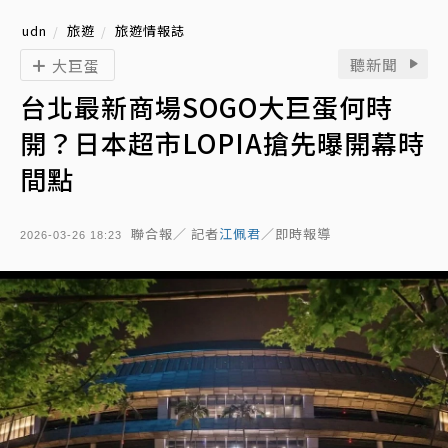
udn
旅遊
旅遊情報誌
聽新聞
大巨蛋
台北最新商場SOGO大巨蛋何時
開？日本超市LOPIA搶先曝開幕時
間點
聯合報／ 記者
江佩君
／即時報導
2026-03-26 18:23