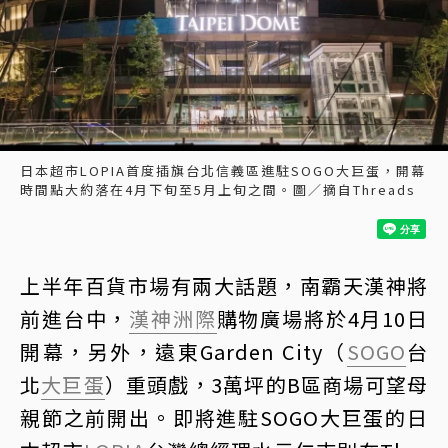
日本超市LOPIA首度插旗台北信義區進駐SOGO大巨蛋，開幕
時間點大約落在4月下旬至5月上旬之間。圖／摘自Threads
上半年百貨市場有兩大話題，南霸天漢神將
前進台中，
漢神洲際
購物廣場將於4月10日
開幕，另外，遠東Garden City（
SOGO
台
北
大巨蛋
）重頭戲，3萬坪的B區商場可望母
親節之前開出。即將進駐SOGO大巨蛋的日