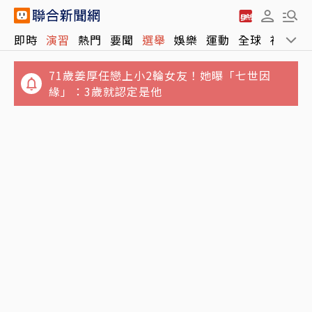
即時
演習
熱門
要聞
選舉
娛樂
運動
全球
社會
71歲姜厚任戀上小2輪女友！她曝「七世因
緣」：3歲就認定是他
誆買BNT疫苗…律師公會前理事長狠詐慈濟10
整理包／EZ WAY怕個資外洩不想用？不走易
億 豪宅藏158公斤黃金
利委替代方案有哪些？方式、代價一次看