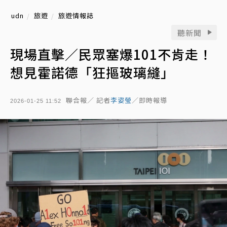
udn
旅遊
旅遊情報誌
聽新聞
現場直擊／民眾塞爆101不肯走！
想見霍諾德「狂摳玻璃縫」
聯合報／ 記者
李姿瑩
／即時報導
2026-01-25 11:52