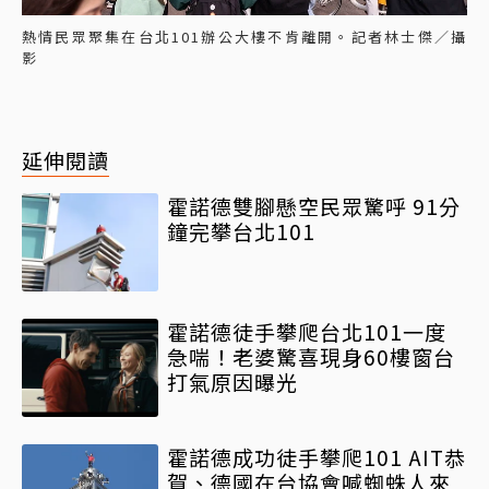
熱情民眾聚集在台北101辦公大樓不肯離開。記者林士傑／攝
影
延伸閱讀
霍諾德雙腳懸空民眾驚呼 91分
鐘完攀台北101
霍諾德徒手攀爬台北101一度
急喘！老婆驚喜現身60樓窗台
打氣原因曝光
霍諾德成功徒手攀爬101 AIT恭
賀、德國在台協會喊蜘蛛人來