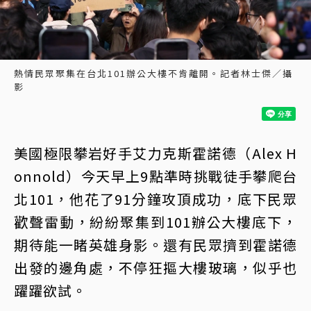
熱情民眾聚集在台北101辦公大樓不肯離開。記者林士傑／攝
影
美國極限攀岩好手艾力克斯霍諾德（Alex H
onnold）今天早上9點準時挑戰徒手攀爬台
北101，他花了91分鐘攻頂成功，底下民眾
歡聲雷動，紛紛聚集到101辦公大樓底下，
期待能一睹英雄身影。還有民眾擠到霍諾德
出發的邊角處，不停狂摳大樓玻璃，似乎也
躍躍欲試。