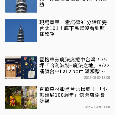
訪
現場直擊／霍諾德91分鐘爬完
台北101！底下民眾沒看到照
樣歡呼
霍格華茲魔法席捲中台灣！75
坪「哈利波特–魔法之地」8/22
插旗台中LaLaport 滿額贈送
紀念校徽托特包
2026-08-09 13:00
百畝森林搬進台北松菸！ 「小
熊維尼100週年」快閃店免費
參觀
2026-08-09 11:00