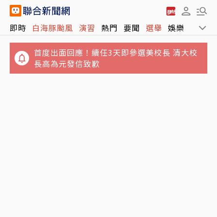
即時
白海豚颱風
演習
熱門
要聞
選舉
娛樂
運動
首度出面回應！續任3天即參選美校長 清大校
長高為元發信致歉