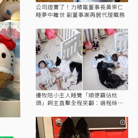
公司證實了！力積電董事長黃崇仁
睡夢中離世 副董事謝再居代理職務
邊牧陪小主人睡覺「順便霸佔枕
頭」飼主直擊全程笑翻：過程絲滑
到太自然