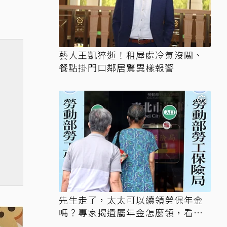
藝人王凱猝逝！租屋處冷氣沒關、
餐點掛門口鄰居驚異樣報警
先生走了，太太可以續領勞保年金
嗎？專家揭遺屬年金怎麼領，看順
位還要看資格