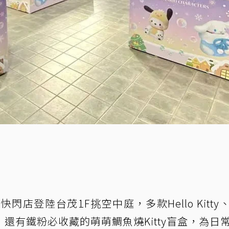
快閃店登陸台茂1F挑空中庭，多款Hello Kitty
還有鐵粉必收藏的萌萌鯛魚燒Kitty盲盒，為日