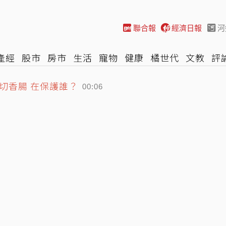
聯合報
經濟日報
河
產經
股市
房市
生活
寵物
健康
橘世代
文教
評
切香腸 在保護誰？
車
棒球
HBL
遊戲
專題
網誌
女子漾
陽光行動
00:06
繩 周末外圍環流對台影響曝
05:26
資揭露門檻擬調高至5萬元
05:36