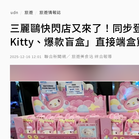
udn
旅遊
旅遊情報誌
三麗鷗快閃店又來了！同步登
Kitty、爆款盲盒」直接端
聯合新聞網／ 旅遊美食站 綜合報導
2025-12-16 12:01