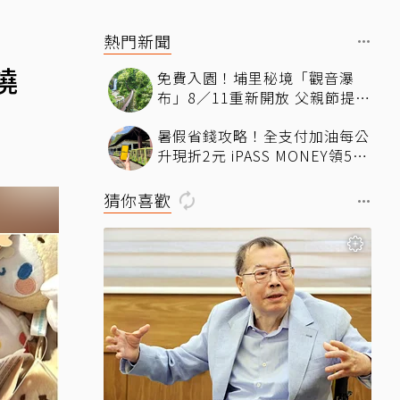
熱門新聞
燒
免費入園！埔里秘境「觀音瀑
布」8／11重新開放 父親節提前
朝聖「三瀑之首」、體驗天然冷
暑假省錢攻略！全支付加油每公
氣
升現折2元 iPASS MONEY領50
元7-11優惠
猜你喜歡