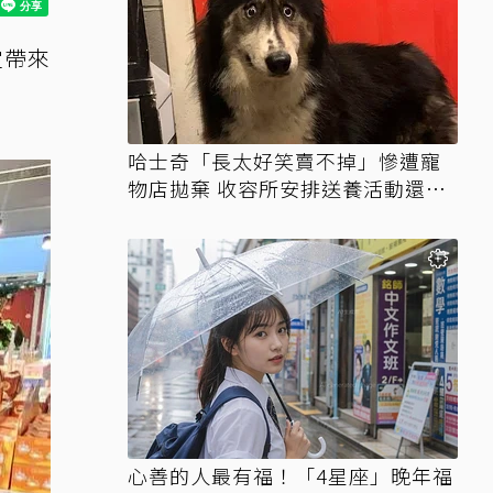
定帶來
哈士奇「長太好笑賣不掉」慘遭寵
物店拋棄 收容所安排送養活動還是
沒人要
心善的人最有福！「4星座」晚年福