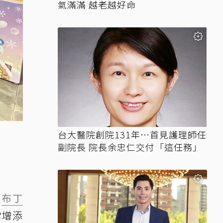
氣滿滿 越老越好命
台大醫院創院131年…首見護理師任
副院長 院長余忠仁交付「這任務」
、
布丁
常增添