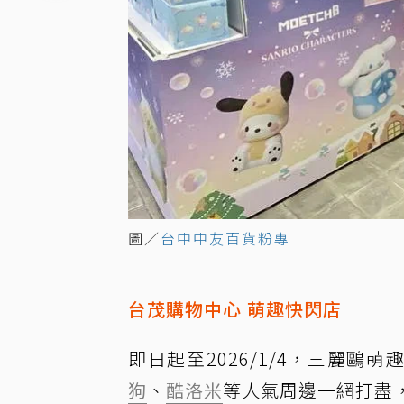
圖／
台中中友百貨粉專
台茂購物中心 萌趣快閃店
即日起至2026/1/4，三麗鷗萌趣
狗
、
酷洛米
等人氣周邊一網打盡，