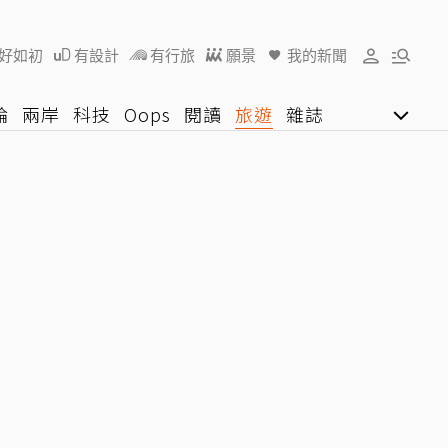
好如初
有設計
有行旅
願景
我的新聞
論
兩岸
科技
Oops
閱讀
旅遊
雜誌
影音網
U好學