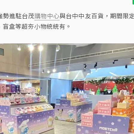
強勢進駐台茂
購物中心
與台中中友百貨，期間限
、盲盒等超夯小物統統有。