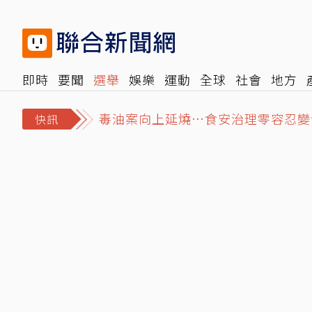
即時
要聞
選舉
娛樂
運動
全球
社會
地方
毒油案向上延燒⋯食安治理零容忍變
報時光
倡議+
500輯
轉角國際
NBA
時尚
汽
3颱共存無共舞…「白海豚」明襲沖
快訊
七年未調⋯難反映勞動市場水準 薪