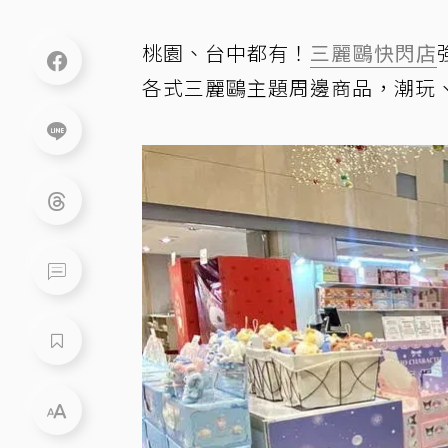
桃園、台中都有！
三麗鷗
快閃店
各式三麗鷗主題周邊商品，潮玩