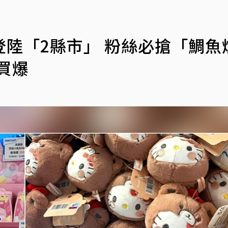
陸「2縣市」 粉絲必搶「鯛魚
盒買爆