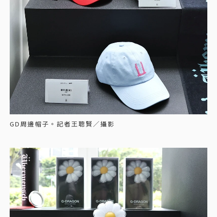
GD周邊帽子。記者王聰賢／攝影