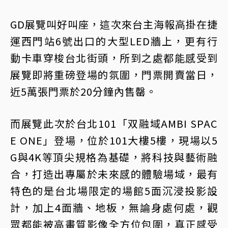
GD展覽叫好叫座，這次來台主海報高掛在捷
運西門站6號出口的大型LED牆上，更有行
動卡車穿梭台北街頭，所到之處都能感受到
展覽即將重磅登場的氛圍，門票開賣當日，
近5萬張門票於20分鐘內售罄。
而展覽此次於台北101「双融域AMBI SPAC
E ONE」登場，位於101大樓5樓，現場以5
G與4K等頂尖規格為基礎，將科技與藝術融
合，打造出專屬於未來感的體驗場域，最有
特色的是台北場限定的場館5面沉浸投影設
計，加上4面牆、地板，無論身處何處，觀
眾都能被高畫質影像全方位包圍，真正感受