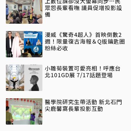
上數位課卻沒大螢幕同步…民
眾怨長輩看嘸 議員促增投影設
備
漫威《驚奇4超人》首映倒數2
週！限量復古海報＆Q版鑰匙圈
粉絲必收
小雛菊裝置可愛亮相！呼應台
北101GD展 7/17話題登場
醫學院研究生帶活動 新北石門
尖鹿馨窩長輩投影互動