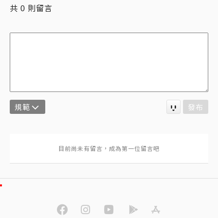
共
則留言
0
規範
發布