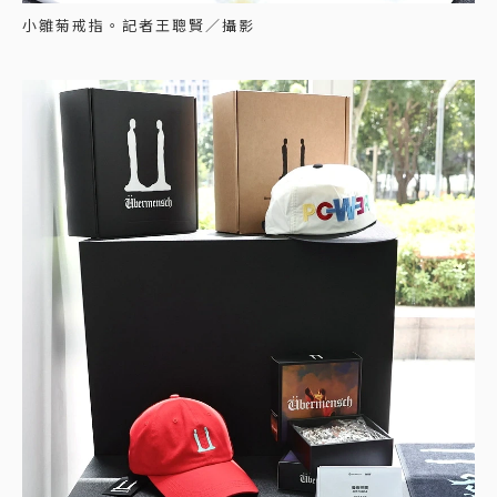
小雛菊戒指。記者王聰賢／攝影