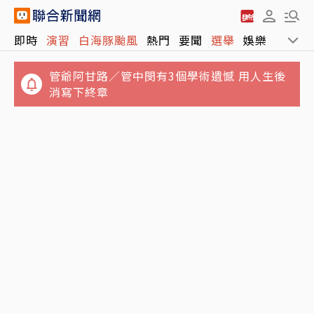
即時
演習
白海豚颱風
熱門
要聞
選舉
娛樂
運動
管爺阿甘路／管中閔有3個學術遺憾 用人生後
消寫下終章
白海豚颱風路徑恐更靠近台灣 氣象署估1縣市
畫面曝光！漢光42號演習第3天 M1A2T戰車首
明晚陸警
度開進桃園機場反機降