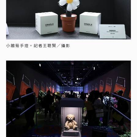
小雛菊手燈。記者王聰賢／攝影