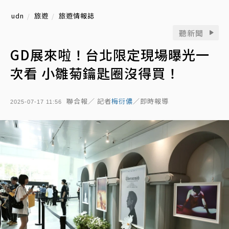
udn
旅遊
旅遊情報誌
聽新聞
GD展來啦！台北限定現場曝光一
次看 小雛菊鑰匙圈沒得買！
聯合報／ 記者
梅衍儂
／即時報導
2025-07-17 11:56