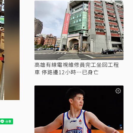
高雄有線電視維修員完工坐回工程
車 停路邊12小時…已身亡