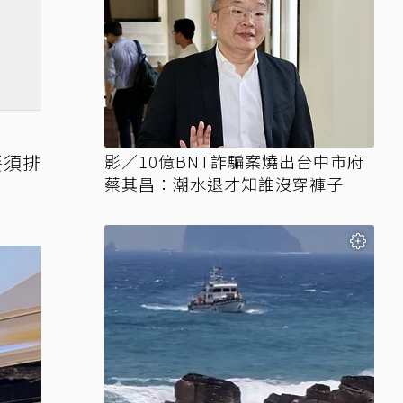
餐須排
影／10億BNT詐騙案燒出台中市府
蔡其昌：潮水退才知誰沒穿褲子