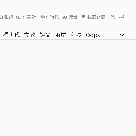
好如初
有設計
有行旅
願景
我的新聞
橘世代
文教
評論
兩岸
科技
Oops
女子漾
陽光行動
影音網
U好學