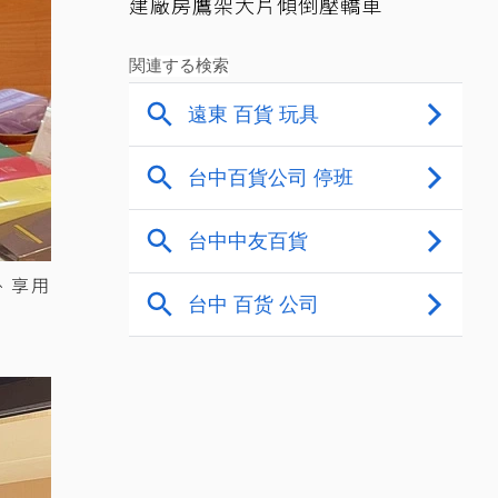
建廠房鷹架大片傾倒壓轎車
、享用