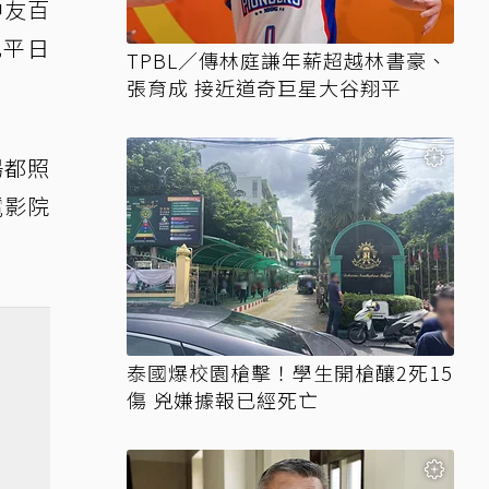
中友百
比平日
TPBL／傳林庭謙年薪超越林書豪、
張育成 接近道奇巨星大谷翔平
場都照
電影院
泰國爆校園槍擊！學生開槍釀2死15
傷 兇嫌據報已經死亡