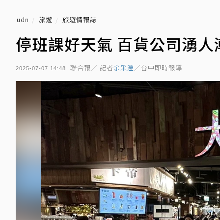
udn
旅遊
旅遊情報誌
停班課好天氣 百貨公司湧人潮
聯合報／ 記者
余采瀅
／台中即時報導
2025-07-07 14:48