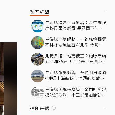
熱門新聞
白海豚進逼！氣象署：以中颱強
度挾風雨浪威脅 暴風圈下午影
響北部近海
白海豚「雙眼牆」一路搖搖擺擺
不排除暴風圈壟罩北部 今明最
近時刻
北捷多搭一站更便宜？她曝新店
到新埔35元「江子翠下車貴5
元」驚呆網友
白海豚颱風影響 華航明日取消
6往返上海航班、沖繩航線放大
機型
白海豚颱風來攪局！金門明多飛
機航班取消 小三通反加開2班
疏運
猜你喜歡