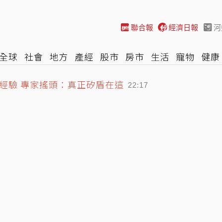
聯合報
經濟日報
河
全球
社會
地方
產經
股市
房市
生活
寵物
健康
際
NBA
時尚
汽車
棒球
HBL
遊戲
專題
網誌
經驗 專家搖頭：真正矽盾在這
22:17