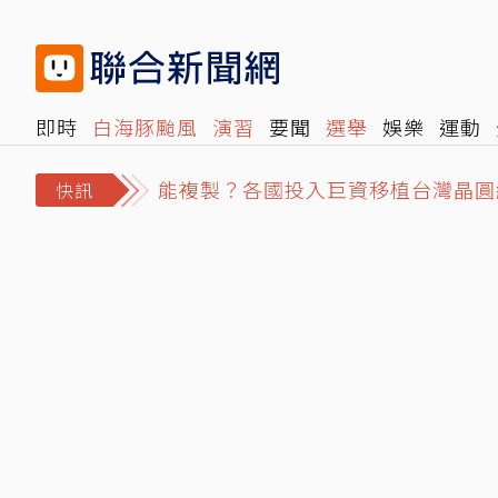
即時
白海豚颱風
演習
要聞
選舉
娛樂
運動
閱讀
旅遊
雜誌
報時光
倡議+
500輯
轉角國
能複製？各國投入巨資移植台灣晶圓
快訊