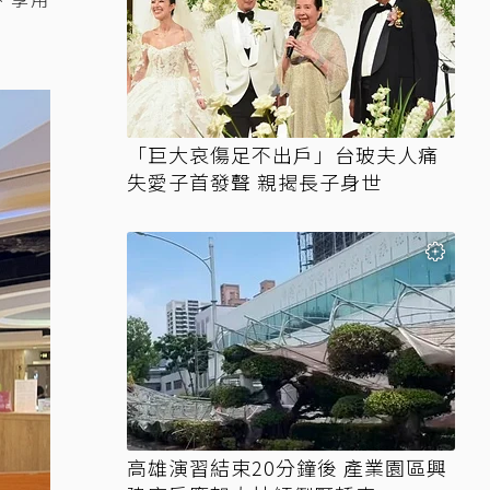
「巨大哀傷足不出戶」台玻夫人痛
失愛子首發聲 親揭長子身世
高雄演習結束20分鐘後 產業園區興