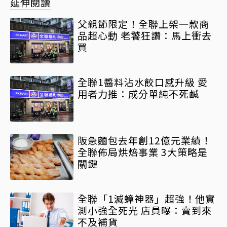
延伸閱讀
父親節限定！全聯上架一款商
品超心動 老饕狂讚：馬上衝去
買
全聯1醬料沾水餃口感升級 愛
用者力推：成分單純不死鹹
阪急麵包去年創12億元業績！
全聯佈局烘焙事業 3大策略是
關鍵
全聯「1滅蟑神器」超強！他實
測小強全死光 店員曝：賣到來
不及補貨