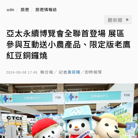
udn
旅遊
旅遊情報誌
聽新聞
亞太永續博覽會全聯首登場 展區
參與互動送小農產品、限定版老鷹
紅豆銅鑼燒
聯合報／ 記者
黃筱晴
／即時報導
2024-08-08 17:45