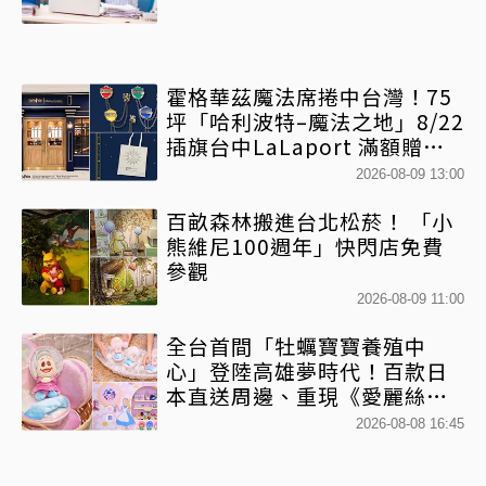
霍格華茲魔法席捲中台灣！75
坪「哈利波特–魔法之地」8/22
插旗台中LaLaport 滿額贈送
紀念校徽托特包
2026-08-09 13:00
百畝森林搬進台北松菸！ 「小
熊維尼100週年」快閃店免費
參觀
2026-08-09 11:00
全台首間「牡蠣寶寶養殖中
心」登陸高雄夢時代！百款日
本直送周邊、重現《愛麗絲夢
遊仙境》奇幻冒險
2026-08-08 16:45