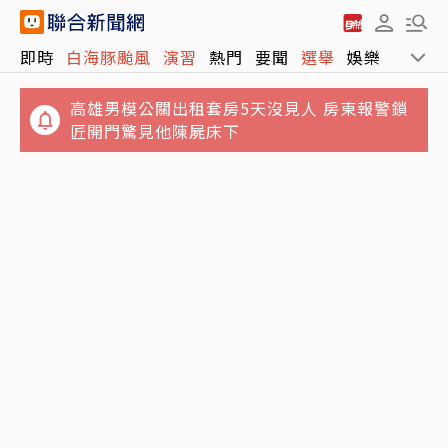
即時
白海豚颱風
演習
熱門
要聞
選舉
娛樂
運動
高雄男模公關出租套房5天沒見人 房東報警鎖
匠開門驚見他陳屍床下
鬼月5大飲食禁忌…別吃生魚片、不要含冰塊
「後果很恐怖」