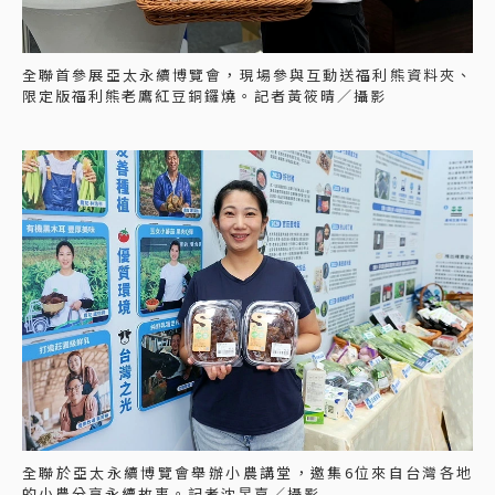
全聯首參展亞太永續博覽會，現場參與互動送福利熊資料夾、
限定版福利熊老鷹紅豆銅鑼燒。記者黃筱晴／攝影
全聯於亞太永續博覽會舉辦小農講堂，邀集6位來自台灣各地
的小農分享永續故事。記者沈昱嘉／攝影