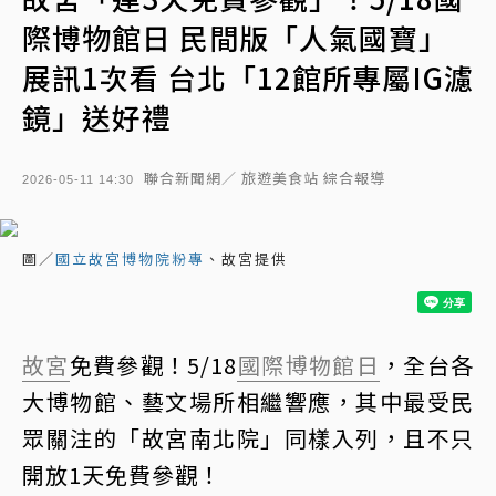
際博物館日 民間版「人氣國寶」
展訊1次看 台北「12館所專屬IG濾
鏡」送好禮
聯合新聞網／ 旅遊美食站 綜合報導
2026-05-11 14:30
圖／
國立故宮博物院粉專
、故宮提供
故宮
免費參觀！5/18
國際博物館日
，全台各
大博物館、藝文場所相繼響應，其中最受民
眾關注的「故宮南北院」同樣入列，且不只
開放1天免費參觀！