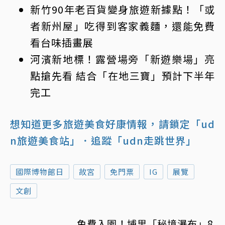
新竹90年老百貨變身旅遊新據點！「或
者新州屋」吃得到客家義麵，還能免費
看台味插畫展
河濱新地標！露營場旁「新遊樂場」亮
點搶先看 結合「在地三寶」預計下半年
完工
想知道更多旅遊美食好康情報，請鎖定「ud
n旅遊美食站」
．追蹤「udn走跳世界」
國際博物館日
故宮
免門票
IG
展覽
文創
免費入園！埔里「秘境瀑布」8