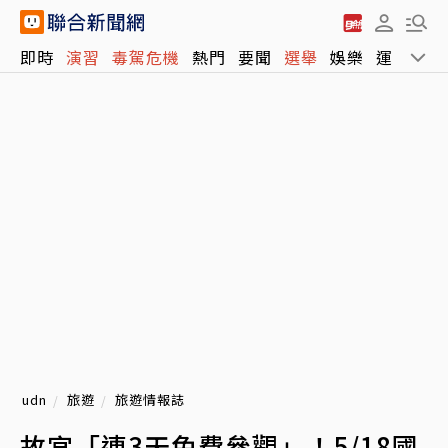
即時
演習
毒駕危機
熱門
要聞
選舉
娛樂
運動
全
udn
旅遊
旅遊情報誌
故宮「連3天免費參觀」！5/18國