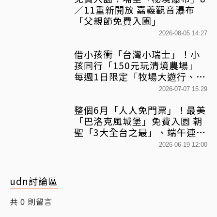
／11重新開放 嘉義觀音瀑布
「父親節免費入園」
2026-08-05 14:27
借小孩衝「台灣小瑞士」！小
孩同行「150元玩清境農場」
每週1日限定「牧場大遊行、小
羊照相館」系列活動1次看
2026-07-07 15:29
整個6月「人人免門票」！最美
「巴洛克風城堡」免費入園 朝
聖「3大全台之最」、端午連假
加碼「陸上龍舟賽」統統有獎
2026-06-19 12:00
udn討論區
共
則留言
0