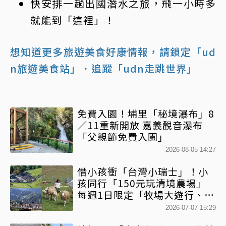
快安排一趟出國潛水之旅，飛一小時多
就能到「這裡」！
想知道更多旅遊美食好康情報，請鎖定「ud
n旅遊美食站」
．追蹤「udn走跳世界」
免費入園！埔里「秘境瀑布」8
／11重新開放 嘉義觀音瀑布
「父親節免費入園」
2026-08-05 14:27
借小孩衝「台灣小瑞士」！小
孩同行「150元玩清境農場」
每週1日限定「牧場大遊行、小
羊照相館」系列活動1次看
2026-07-07 15:29