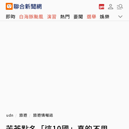
即時
白海豚颱風
演習
熱門
要聞
選舉
娛樂
運動
udn
旅遊
旅遊情報誌
苦苓點名「這10國」真的不用