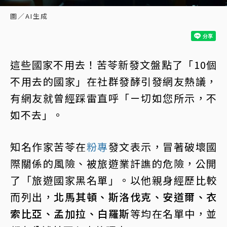
圖／AI生成
這些國家不用去！苦苓新發文盤點了「10個
不用去的國家」在社群發酵引發網友熱議，
有網友就曾經踩雷直呼「ㄧ切如您所示，不
如不去」。
知名作家苦苓在
粉專
發文表示，冒著破壞國
際關係的風險、被旅遊業訐譙的危險，公開
了「旅遊國家黑名單」。以他親身經歷比較
而列出，
北馬其頓、斯洛伐克、安道爾、衣
索比亞、孟加拉、白羅斯
等均在名單中，並