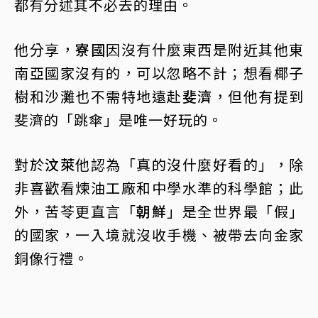
都有分述其不必去的理由。
他分享，
寮國
因沒有什麼東西是附近其他東
南亞國家沒有的，可以忽略不計；想看椰子
樹和沙灘也不需特地遠赴
斐濟
，但他有提到
斐濟的「跳傘」是唯一好玩的。
對於
汶萊
他認為「真的沒什麼好看的」，除
非喜歡看煉油工廠和中學水準的科學館；此
外，苦苓更直言「
朝鮮
」是全世界最「假」
的國家，一入境就沒收手機、被帶去向金家
銅像行禮。