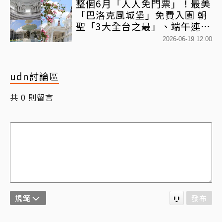
整個6月「人人免門票」！最美
「巴洛克風城堡」免費入園 朝
聖「3大全台之最」、端午連假
加碼「陸上龍舟賽」統統有獎
2026-06-19 12:00
udn討論區
共
則留言
0
規範
發布