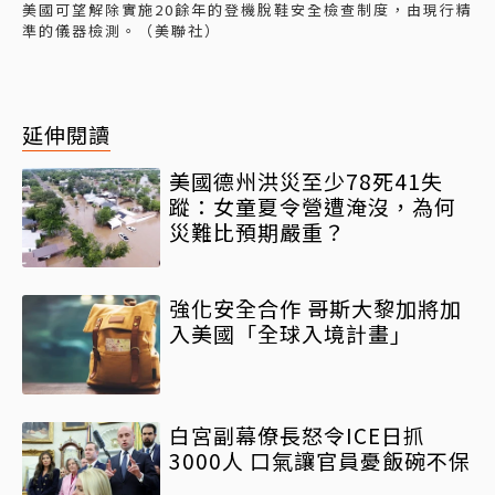
美國可望解除實施20餘年的登機脫鞋安全檢查制度，由現行精
準的儀器檢測。（美聯社）
延伸閱讀
美國德州洪災至少78死41失
蹤：女童夏令營遭淹沒，為何
災難比預期嚴重？
強化安全合作 哥斯大黎加將加
入美國「全球入境計畫」
白宮副幕僚長怒令ICE日抓
3000人 口氣讓官員憂飯碗不保