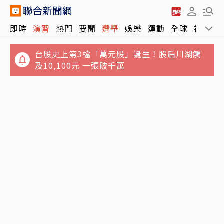
即時
演習
熱門
要聞
選舉
娛樂
運動
全球
社會
台股史上第3檔「萬元股」誕生！股后川湖觸
及10,100元 一張破千萬
北京對台「失能戰」曝光！3手段癱瘓台北市
盧秀燕挑戰2028「不會讓大家失望」？鄭照新
迫使屈服非摧毀
唱耶誕歌：時間到就知答案