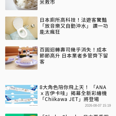
米救市
日本廁所高科技！法遊客驚豔
「放音樂又自動沖水」 讚一功
能太瘋狂
百圓迴轉壽司幾乎消失！成本
節節高升 日本業者多管齊下留
客
8大角色陪你飛上天！ 「ANA
ｘ吉伊卡哇」揭幕全新彩繪機
「Chiikawa JET」將登場
2026-08-07 15:19