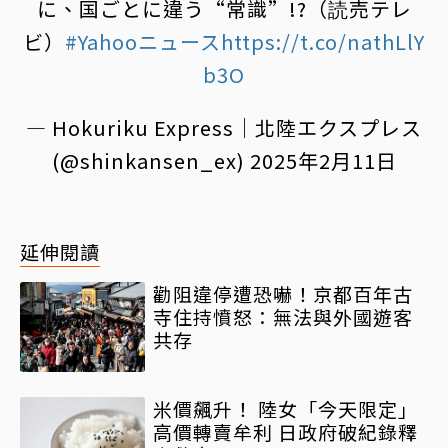
に、国ごとに違う“常識”!?（読売テレ
ビ）
#Yahooニュース
https://t.co/nathLlY
b3O
— Hokuriku Express｜北陸エクスプレス
(@shinkansen_ex)
2025年2月11日
延伸閱讀
勸阻違停遭恐嚇！京都百年古
寺住持憤怒：無法與外國遊客
共存
米價飆升！ 陸女「今天限定」
高價轉賣牟利 日政府破紀錄釋