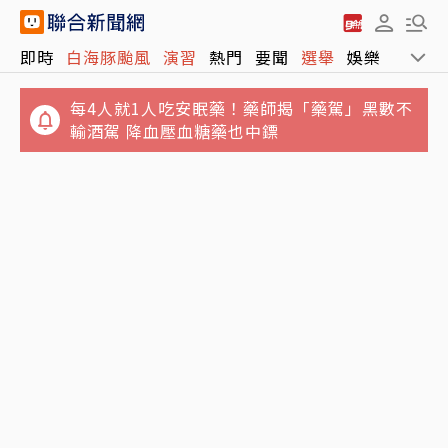
即時
白海豚颱風
演習
熱門
要聞
選舉
娛樂
運動
每4人就1人吃安眠藥！藥師揭「藥駕」黑數不
輸酒駕 降血壓血糖藥也中鏢