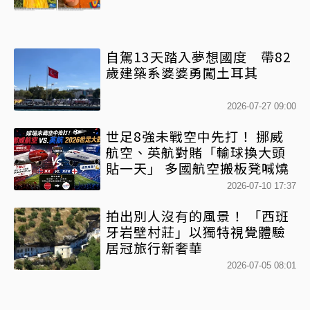
自駕13天踏入夢想國度 帶82
歲建築系婆婆勇闖土耳其
2026-07-27 09:00
世足8強未戰空中先打！ 挪威
航空、英航對賭「輸球換大頭
貼一天」 多國航空搬板凳喊燒
2026-07-10 17:37
拍出別人沒有的風景！ 「西班
牙岩壁村莊」以獨特視覺體驗
居冠旅行新奢華
2026-07-05 08:01