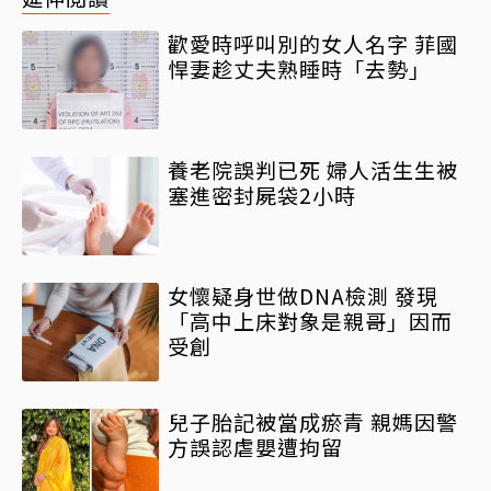
歡愛時呼叫別的女人名字 菲國
悍妻趁丈夫熟睡時「去勢」
養老院誤判已死 婦人活生生被
塞進密封屍袋2小時
女懷疑身世做DNA檢測 發現
「高中上床對象是親哥」因而
受創
兒子胎記被當成瘀青 親媽因警
方誤認虐嬰遭拘留