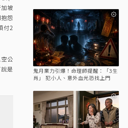
新加坡
們抱怨
須付2
航空公
可說是
鬼月業力引爆！命理師提醒：「3生
肖」 犯小人、意外血光恐找上門