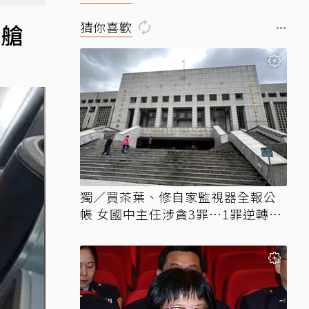
猜你喜歡
濟艙
獨／買茶葉、修自家監視器全報公
帳 女國中主任涉貪3罪…1罪逆轉無
罪