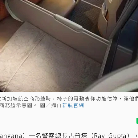
為搭乘新加坡航空商務艙時，椅子的電動後仰功能估障，讓他
商務艙示意圖。 圖／擷自
新航官網
ngana）一名警察總長古普塔（Ravi Gupta），