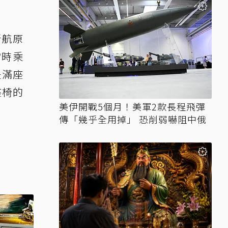
。
新航原
當時乘
是滿座
座椅的
美伊開戰5個月！美軍2款長程飛彈
傳「幾乎全用掉」 恐削弱嚇阻中俄