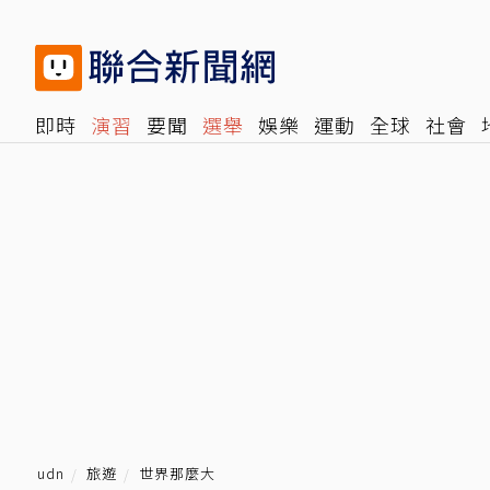
即時
演習
要聞
選舉
娛樂
運動
全球
社會
雜誌
報時光
倡議+
500輯
轉角國際
NBA
時
udn
旅遊
世界那麼大