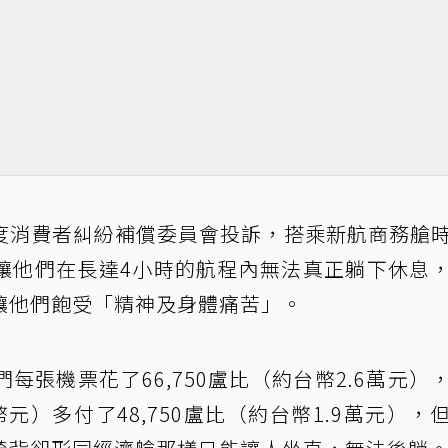
度消費者糾紛補償委員會投訴，搭乘新航商務艙
讓他們在長達4小時的航程內無法真正躺下休息
讓他們飽受「精神及身體痛苦」。
張機票花了66,750盧比（約台幣2.6萬元）
元台幣元）多付了48,750盧比（約台幣1.9萬元），