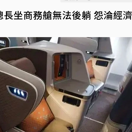
總長坐商務艙無法後躺 怨淪經