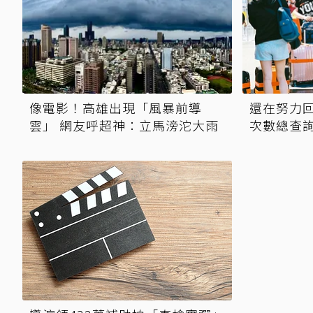
像電影！高雄出現「風暴前導
還在努力
雲」 網友呼超神：立馬滂沱大雨
次數總查詢