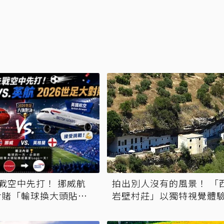
戰空中先打！ 挪威航
拍出別人沒有的風景！ 「
對賭「輸球換大頭貼一
岩壁村莊」以獨特視覺體
航空搬板凳喊燒
旅行新奢華