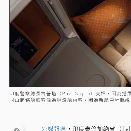
印度警察總長古普塔（Ravi Gupta）夫婦，因
同由商務艙旅客淪為經濟艙乘客。圖為新航中程航線
外媒報導
，印度泰倫加納省（Tela