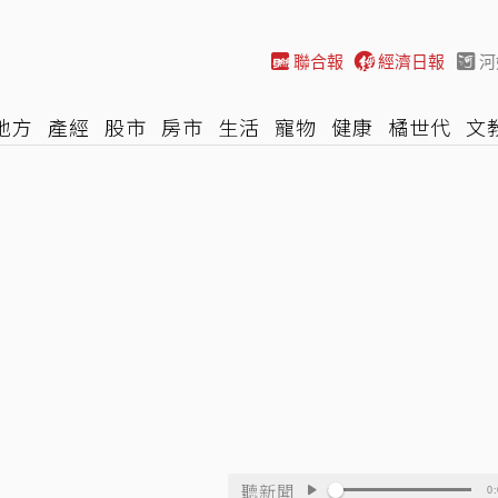
聯合報
經濟日報
河
地方
產經
股市
房市
生活
寵物
健康
橘世代
文
尚
汽車
棒球
HBL
遊戲
專題
網誌
女子漾
陽光
聽新聞
0: