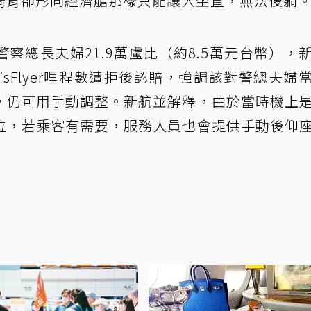
椅背卻形同經濟艙那樣只能讓人坐直，無法後躺
察總長夫婦21.9萬盧比（約8.5萬元台幣），
isFlyer哩程數遭拒後認賠，強調該對警總夫婦
，仍可用手動調整。新航並解釋，由於當時機上
位，若乘客有需要，服務人員也會提供手動後仰