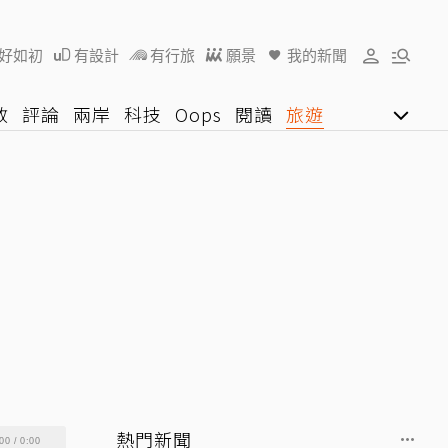
好如初
有設計
有行旅
願景
我的新聞
教
評論
兩岸
科技
Oops
閱讀
旅遊
行動
影音網
U好學
熱門新聞
00
/
0:00