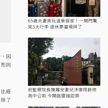
65歲夫妻爽玩溫泉返家！一開門驚
見3大行李 退休夢當場碎了
時，因
，形同
前監察院長陳履安妻兒涉挪用辭修
，比經
高中公款 今開庭還錢認罪
但除了