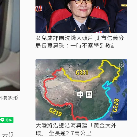
女兒成詐團洗錢人頭戶 北市信義分
局長蕭惠珠：一時不察學到教訓
們抱怨形
大陸將沿邊沿海興建「黃金大外
環」 全長逾2.7萬公里
去(2