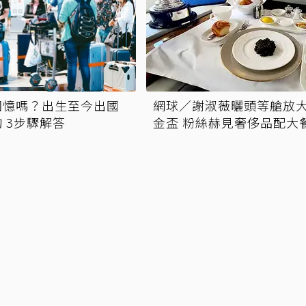
回憶嗎？出生至今出國
網球／謝淑薇曬頭等艙放
 3步驟解答
金盃 粉絲赫見奢侈品配大