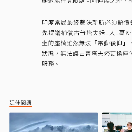
腿還能在寛敞處向前伸展之外，
印度當局最終裁決新航必須賠償警
先提議補償古普塔夫婦1人1萬Kr
坐的座椅雖然無法「電動後仰」
狀態，無法讓古普塔夫婦更換座
服務。
延伸閱讀