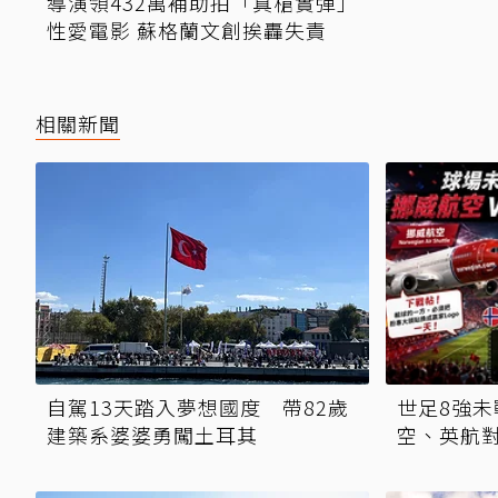
導演領432萬補助拍「真槍實彈」
性愛電影 蘇格蘭文創挨轟失責
相關新聞
自駕13天踏入夢想國度 帶82歲
世足8強未
建築系婆婆勇闖土耳其
空、英航
天」 多國