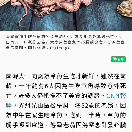
南韓這道生吃章魚的名菜年約6人因為食用意外導致死亡，近
日再有一名老翁因為在家享用生章魚而心臟病發亡。此為生章
魚示意圖，圖片來源：Ingimage
南韓人一向認為章魚生吃才新鮮，雖然在南
韓，一年約有6人因為生吃章魚導致意外死
亡，許多人仍抵擋不了美食的誘惑。
CNN報
導
，光州光山區松亭洞一名82歲的老翁，因
為中午在家生吃章魚，吃到一半時，章魚的
觸手吸到食道，導致老翁因為窒息引發心臟