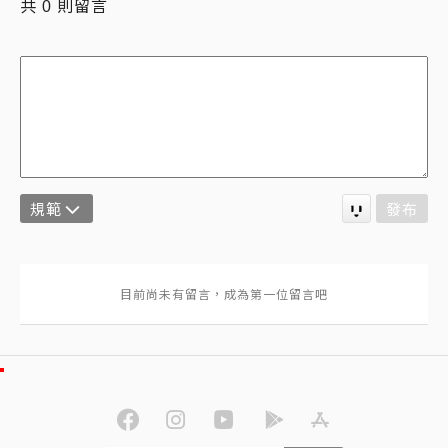
共
則留言
0
規範
發布