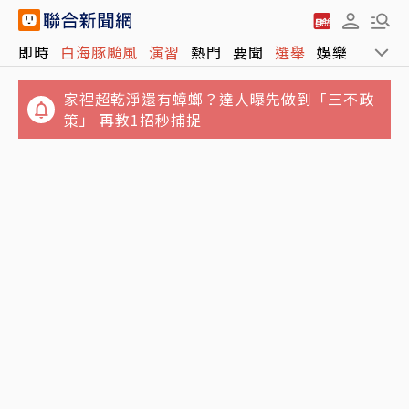
即時
白海豚颱風
演習
熱門
要聞
選舉
娛樂
運動
家裡超乾淨還有蟑螂？達人曝先做到「三不政
策」 再教1招秒捕捉
大安區市場拜票遭民眾嗆擋路 沈伯洋致歉盼精
起床30分鐘內一定要吃30克蛋白質？營養師破
進、藍議員8字狠酸
解「30/30/30法則」：真正關鍵不是時間