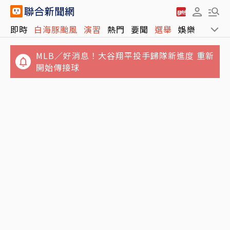
即時
白海豚颱風
演習
熱門
要聞
選舉
娛樂
運動
MLB／好消息！大谷翔平投手歸隊新進度 重新
開始傳接球
iPhone 17要漲！爆料稱最快下周調價 蘋果提
前動手原因曝
強風吹爆礁溪飲料店玻璃門！女店員嚇壞崩潰
狂喊「手機在哪？」