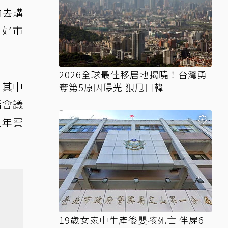
前去購
，好市
2026全球最佳移居地揭曉！台灣勇
，其中
奪第5原因曝光 狠甩日韓
話會議
員年費
19歲女家中生產後嬰孩死亡 伴屍6