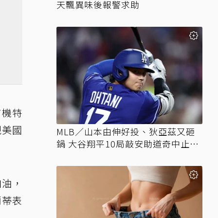
天飄異味後報警求助
有機特
現美國
MLB／山本由伸好投、狄亞茲又砸
鍋 大谷翔平10局敲安助道奇中止7
連敗
加油，
蘭蒂表