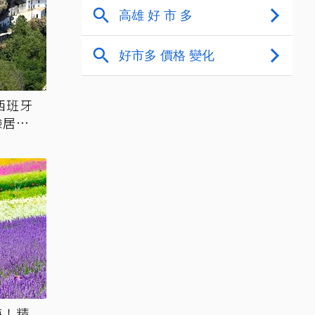
西班牙
驗居冠
海！精