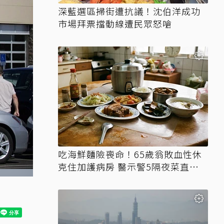
深藍選區掃街遭抗議！沈伯洋成功
市場拜票擋動線遭民眾怒嗆
吃海鮮麵險喪命！65歲翁敗血性休
克住加護病房 醫示警5隔夜菜直接
丟