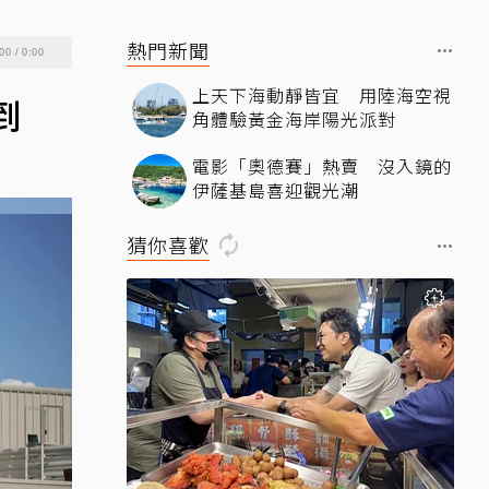
熱門新聞
00
/
0:00
上天下海動靜皆宜 用陸海空視
到
角體驗黃金海岸陽光派對
電影「奧德賽」熱賣 沒入鏡的
伊薩基島喜迎觀光潮
猜你喜歡