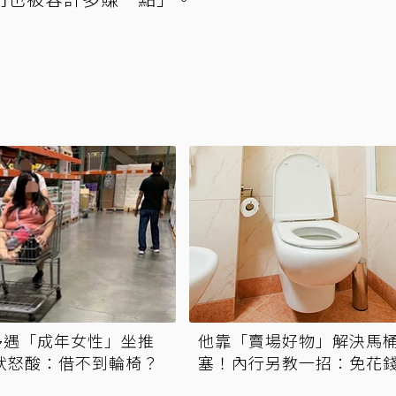
多遇「成年女性」坐推
他靠「賣場好物」解決馬
狀怒酸：借不到輪椅？
塞！內行另教一招：免花
順