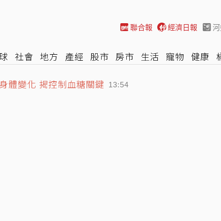
聯合報
經濟日報
河
球
社會
地方
產經
股市
房市
生活
寵物
健康
身體變化 揭控制血糖關鍵
A
時尚
汽車
棒球
HBL
遊戲
專題
網誌
女子漾
13:54
遭爆多花百萬公帑 王正旭回應了
13:39
資 不得請領失業給付
14:02