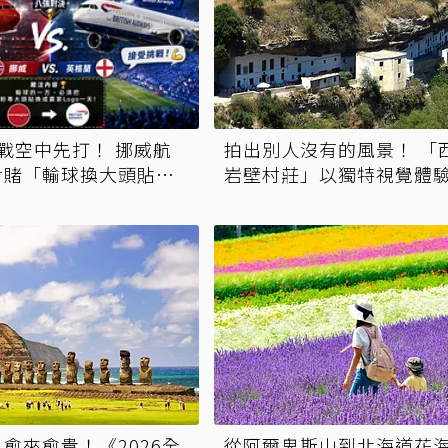
戰空中先打！ 挪威航
拍出別人沒有的風景！ 「
對賭「輸球換大頭貼一
岩壁村莊」以獨特視覺體
航空搬板凳喊燒
旅行新奢華
愈來愈貴！《2026全
從阿爾卑斯山到北海道花