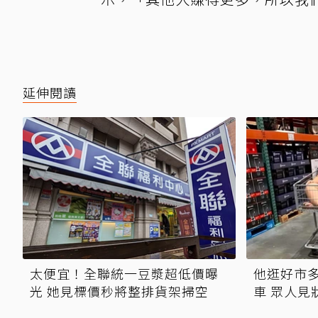
延伸閱讀
太便宜！全聯統一豆漿超低價曝
他逛好市
光 她見標價秒將整排貨架掃空
車 眾人見