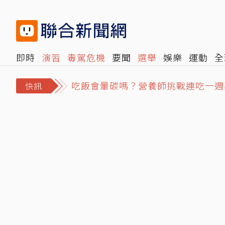
即時
演習
毒駕危機
要聞
選舉
娛樂
運動
全
吃飯會暈碳嗎？營養師挑戰連吃一週
旅遊
雜誌
報時光
倡議+
500輯
轉角國際
NB
駐日內瓦處長宴米其林害錯過班機！
快訊
失業勞工注意！打工收入超過最低工