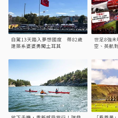
自駕13天踏入夢想國度 帶82歲
世足8強未
建築系婆婆勇闖土耳其
空、英航
天」 多國
放下手機，重新感受旅行！瑞典
「看風景」