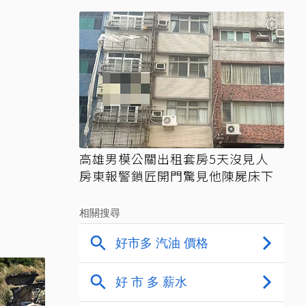
高雄男模公關出租套房5天沒見人
房東報警鎖匠開門驚見他陳屍床下