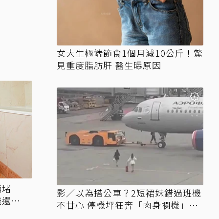
女大生極端節食1個月減10公斤！驚
見重度脂肪肝 醫生曝原因
桶堵
影／以為搭公車？2短裙妹錯過班機
錢還更
不甘心 停機坪狂奔「肉身攔機」畫
面曝