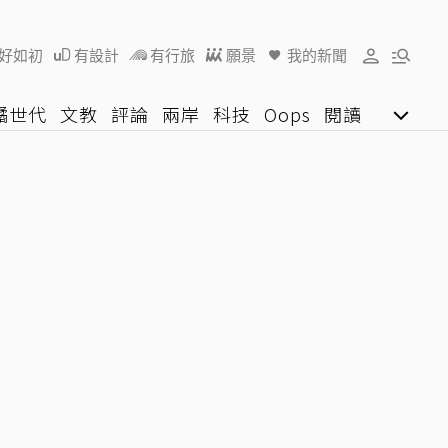
好如初
有設計
有行旅
願景
我的新聞
橘世代
文教
評論
兩岸
科技
Oops
閱讀
陽光行動
影音網
U好學