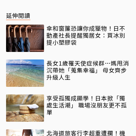
延伸閱讀
傘和窗簾恐讓你成獵物！日不
動產社長提醒獨居女：買冰別
提小塑膠袋
長女1歲罹天使症候群…媽甩消
沉帶她「蒐集幸福」 母女齊步
升級人生
享受孤獨成顯學！日本掀「獨
處生活潮」 職場沒朋友更不孤
單
北海道旅客行李超重遭攔！機