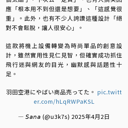
應「根本用不到但還是想要」、「這感覺很
重」。此外，也有不少人誇讚這種設計「絕
對不會鬆脫，讓人很安心」。
這款將機上設備轉變為時尚單品的創意設
計，雖然實用性見仁見智，但確實成功抓住
飛行迷與網友的目光，幽默感與話題性十
足。
羽田空港にやばい商品売ってた。
pic.twitt
er.com/hLqRWPaKSL
— 𝘚𝘢𝘯𝘢 (@u3k7s)
2025年4月2日