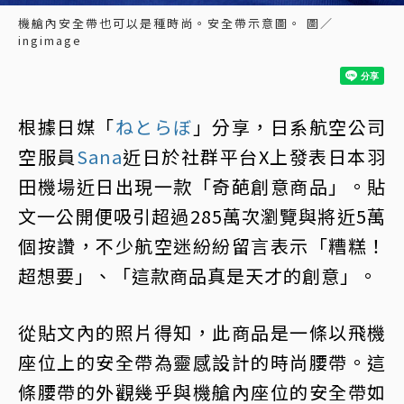
機艙內安全帶也可以是種時尚。安全帶示意圖。 圖／
ingimage
根據日媒「
ねとらぼ
」分享，日系航空公司
空服員
Sana
近日於社群平台X上發表日本羽
田機場近日出現一款「奇葩創意商品」。貼
文一公開便吸引超過285萬次瀏覽與將近5萬
個按讚，不少航空迷紛紛留言表示「糟糕！
超想要」、「這款商品真是天才的創意」。
從貼文內的照片得知，此商品是一條以飛機
座位上的安全帶為靈感設計的時尚腰帶。這
條腰帶的外觀幾乎與機艙內座位的安全帶如