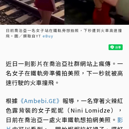
日前喬治亞一名女子站在鐵軌旁想拍照，下秒遭到火車高速撞
飛。圖／擷取自YT
eBuy
近日一則影片在喬治亞社群網站上瘋傳。一
名女子在鐵軌旁準備拍美照，下一秒就被高
速行駛的火車撞飛。
根據
《Ambebi.GE》
報導，一名穿著火辣紅
色露背裝的女子妮妮（Nini Lomidze），
日前在喬治亞一處火車鐵軌想拍網美照。
影