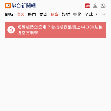
即時
演習
熱門
要聞
選舉
娛樂
運動
全球
社會
短線趨勢怎麼走？台指期夜盤衝上44,380點後
遭空方襲擊
63歲關之琳爆「嬤孫戀」！戀上27歲男模她親
回應了