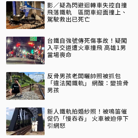
影／疑為閃避迴轉車失控自撞
飛落鐵軌 區間車迎面撞上、
駕駛救出已死亡
台鐵自強號傳死傷事故！疑闖
入平交道遭火車撞飛 高雄1男
當場喪命
反骨男孩老闆曬帥照被抓包
「違法闖鐵軌」 網酸：變撿骨
男孩
新人鐵軌拍婚紗照！被鳴笛催
促仍「慢吞吞」 火車被迫停下
引網怒