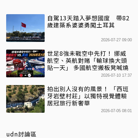
自駕13天踏入夢想國度 帶82
歲建築系婆婆勇闖土耳其
2026-07-27 09:00
世足8強未戰空中先打！ 挪威
航空、英航對賭「輸球換大頭
貼一天」 多國航空搬板凳喊燒
2026-07-10 17:37
拍出別人沒有的風景！ 「西班
牙岩壁村莊」以獨特視覺體驗
居冠旅行新奢華
2026-07-05 08:01
udn討論區