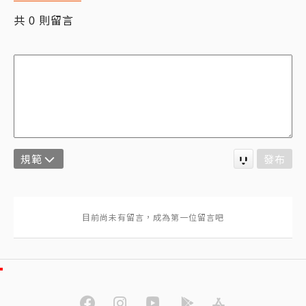
共
則留言
0
規範
發布