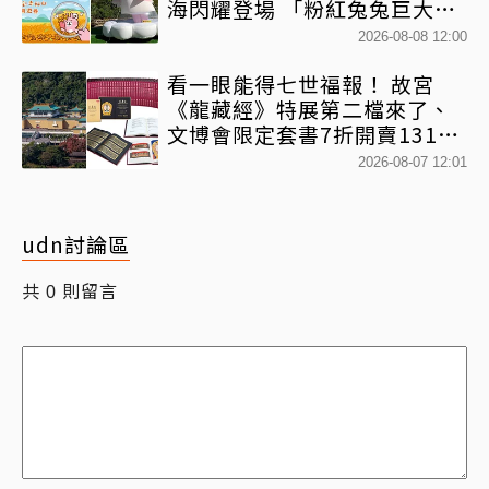
海閃耀登場 「粉紅兔兔巨大氣
球+超狂500樂遊券」快追
2026-08-08 12:00
看一眼能得七世福報！ 故宮
《龍藏經》特展第二檔來了、
文博會限定套書7折開賣131萬
網驚：貧窮限制想像
2026-08-07 12:01
udn討論區
共
則留言
0