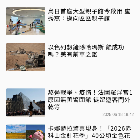
烏日首座大型親子館今啟用 盧
秀燕：邁向區區親子館
以色列想鏟除哈瑪斯 能成功
嗎？美有前車之鑑
熬過戰爭、疫情！法國羅浮宮1
原因無預警閉館 徒留遊客門外
乾等
2025-06-18 19:42
卡娜赫拉驚喜現身！「2026赤
科山金針花季」40公頃金色花