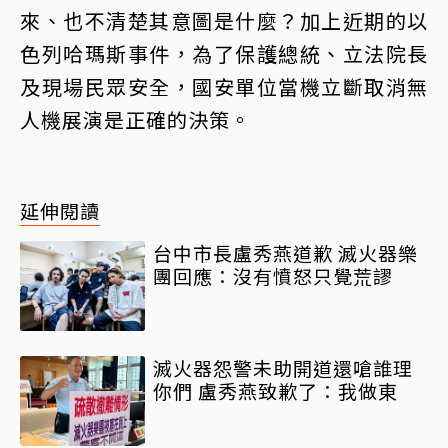
來、也不清楚其意圖是什麼？加上近期的以
色列哈瑪斯事件，為了保護總統、立法院長
及現場民眾安全，國安單位當機立斷取消無
人機展演是正確的決策。
延伸閱讀
台中市長盧秀燕道歉 滅火器樂
團回應：沒有憤怒只覺荒謬
滅火器怨警未助開道還嗆誰理
你們 盧秀燕致歉了：我做東