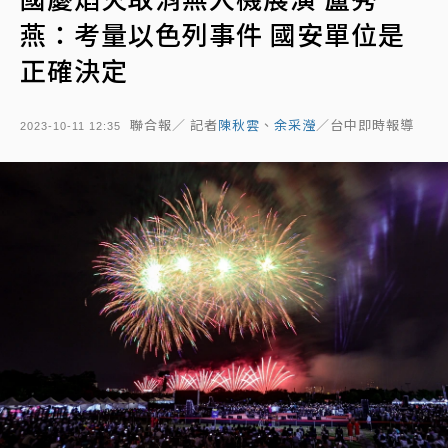
燕：考量以色列事件 國安單位是
正確決定
聯合報／ 記者
陳秋雲
、
余采瀅
／台中即時報導
2023-10-11 12:35