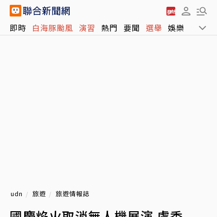
即時
白海豚颱風
演習
熱門
要聞
選舉
娛樂
運動
udn
旅遊
旅遊情報誌
國慶焰火取消無人機展演 盧秀