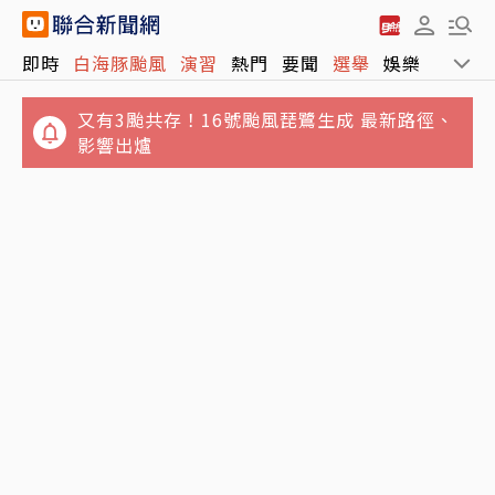
即時
白海豚颱風
演習
熱門
要聞
選舉
娛樂
運動
又有3颱共存！16號颱風琵鷺生成 最新路徑、
影響出爐
講手機太大聲被廣播提醒 女衝進車長室攻擊…
政院月底拍板總預算案 明年度國防預算將創新
台鐵不忍喊告
高上看1.1兆