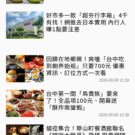
好市多一款「超夯行李箱」4千
有找！網推去日本實用 內行人
曝1點要注意
回饋在地鄉親！爽嗑「台中吃
到飽界始祖」只要700元 優惠
資訊、訂位方式一次看
2026-08-09 11:59
台中第一間「鳥貴族」要來
了！全品項100元、開幕送
「酥炸南蠻蝦」
2026-08-09 10:38
貓控集合！華山町餐酒館聯名
《貓咪大戰爭》登場 限量貓罐