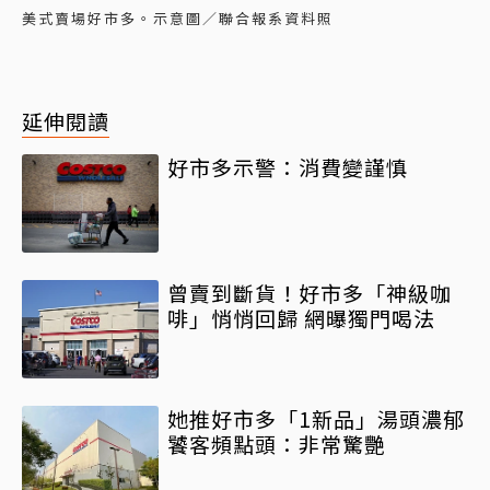
美式賣場好市多。示意圖／聯合報系資料照
延伸閱讀
好市多示警：消費變謹慎
曾賣到斷貨！好市多「神級咖
啡」悄悄回歸 網曝獨門喝法
她推好市多「1新品」湯頭濃郁
饕客頻點頭：非常驚艷