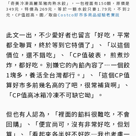
「奇美冷凍高麗菜豬肉熟水餃」，一包裡面有150顆，原價是
349元，特價為269元，等於一顆水餃只要1.79元，不到2
元，CP值超高。圖／取自
Costco好市多商品經驗老實說
此文一出，不少愛好者也留言「好吃，平常
都全聯買，終於等到它特價了」、「以這個
價位，還不錯吃」、「CP值破表， 煎煮炒
炸，都好吃。 別嫌它的內餡內容了⋯一個餃
1塊多，養活全台灣都行。」、「這個CP值
算好市多前幾名高的了吧，很常補貨啊」、
「CP值高冰箱冷凍不可缺它呦」。
但也有人認為，「裡面的餡料很難吃，不會
回購」、「便宜尚可，沒有非常好吃，但划
算」、「看起來各半好不好吃⋯我也考慮一