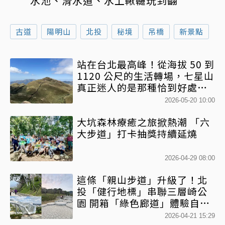
水池、滑水道、水上鞦韆玩到翻
古道
陽明山
北投
秘境
吊橋
新景點
站在台北最高峰！從海拔 50 到
1120 公尺的生活轉場，七星山
真正迷人的是那種恰到好處的
儀式感
2026-05-20 10:00
大坑森林療癒之旅掀熱潮 「六
大步道」打卡抽獎持續延燒
2026-04-29 08:00
這條「親山步道」升級了！北
投「健行地標」串聯三層崎公
園 開箱「綠色廊道」體驗自然
魅力
2026-04-21 15:29