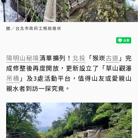
圖／台北市政府工務局提供
陽明山
秘境
清單擴列！
北投
「猴崁
古道
」完
成修整後再度開放，更新設立了「草山觀瀑
吊橋
」及3處活動平台，值得山友或愛親山
親水者到訪一探究竟。