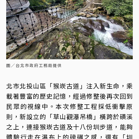
圖／台北市政府工務局提供
北市北投山區「猴崁古道」注入新生命，乘
載著豐富的歷史記憶，經過修整後再次回到
民眾的視線中。本次修整工程採低衝擊原
則，新設立的「草山觀瀑吊橋」橫跨於磺溪
之上，連接猴崁古道及十八份圳步道，能夠
體驗行走在瀑布上的磅礡之感，還有「圳