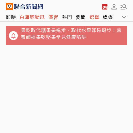
果乾取代糖果是進步、取代水果卻是退步！營
即時
白海豚颱風
演習
熱門
要聞
選舉
娛樂
運動
養師揭果乾堅果常見健康陷阱
吃海鮮麵險喪命！65歲翁敗血性休克住加護病
房 醫示警5隔夜菜直接丟
鬼月5大飲食禁忌…別吃生魚片、不要含冰塊
「後果很恐怖」