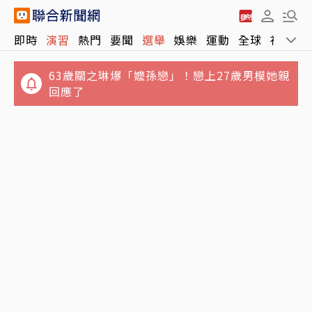
即時
演習
熱門
要聞
選舉
娛樂
運動
全球
社會
63歲關之琳爆「嬤孫戀」！戀上27歲男模她親
回應了
短線趨勢怎麼走？台指期夜盤衝上44,380點後
遭空方襲擊