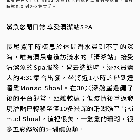
▲有時在Kimud Shoal淺區10米內就可以看到長尾鯊，幸運
時還能見到2~3隻共游。
鯊魚悠閒日常 享受清潔站SPA
長尾鯊平時棲息於休閒潛水員到不了的深
海，唯有清晨會造訪淺水的「清潔站」接受
清潔魚的Spa服務。過去造訪時，潛水員需
大約4:30集合出發，坐將近1小時的船到達
潛點Monad Shoal。在30米深懸崖邊繩子
後的平台觀賞，距離較遠；但疫情後重返發
現潛點已轉移至僅10多米深的珊瑚礁平台Ki
mud Shoal，這裡很美，一叢叢的珊瑚，很
多五彩繽紛的珊瑚礁魚類。