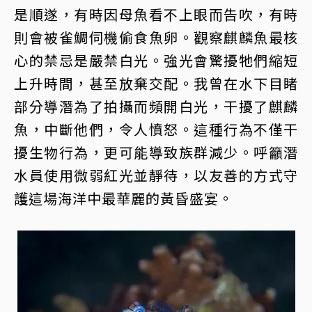
是順遂，有時因母魚看不上眼而告吹，有時
則會被雀鯛伺機偷食魚卵。觀察麒麟魚最核
心的禁忌是嚴禁白光。強光會驚擾牠們縮短
上升時間，甚至放棄交配。我曾在水下目睹
部分導潛為了拍攝而頻開白光，干擾了麒麟
魚，中斷他們，令人憤怒。這種行為不僅干
擾生物行為，更可能導致族群減少。呼籲潛
水員使用微弱紅光並靜待，以友善的方式守
護這場海洋中最華麗的黃昏盛宴。