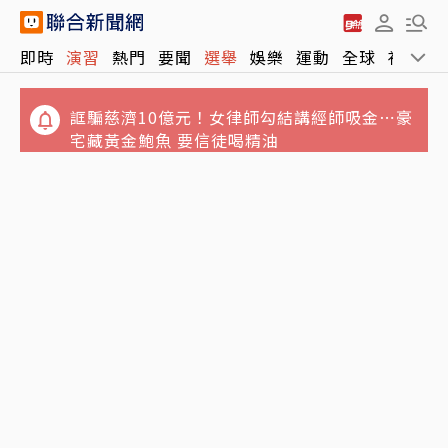
即時
演習
熱門
要聞
選舉
娛樂
運動
全球
社會
今「立秋」7縣市大雨開炸！氣象署：白海豚
誆騙慈濟10億元！女律師勾結講經師吸金⋯豪
進逼有機會海警 不排除陸警
宅藏黃金鮑魚 要信徒喝精油