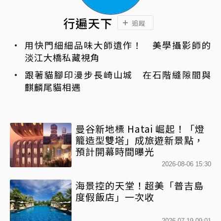
行遍天下
追蹤
用快門細細品味大師遺作！ 美學攝影師的
淡江大橋私藏視角
跟著貓腳印漫步長崎山城 在石階縫隙間與
麒麟尾貓相遇
曼谷新地標 Hatai 崛起！「燈
籠造型雙塔」成旅遊新景點，
預計開幕時間曝光
2026-08-06 15:30
海景控的天堂！超美「普吉島
度假飯店」一次收
2026-07-19 09:01