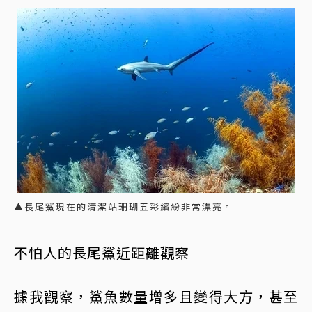
▲長尾鯊現在的清潔站珊瑚五彩繽紛非常漂亮。
不怕人的長尾鯊近距離觀察
據我觀察，鯊魚數量增多且變得大方，甚至