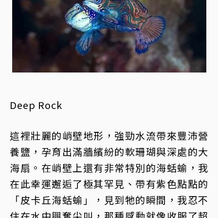
Deep Rock
這裡壯麗的峭壁地形，強勁水流帶來豐沛營
養鹽，孕育出滿牆繽紛的軟珊瑚與深處的大
海扇。在峭壁上還有非常特別的海蛞蝓，我
在此幸運邂逅了極其罕見、帶有紫色點點的
「皮卡丘海蛞蝓」，見到牠的瞬間，我忍不
住在水中興奮尖叫，那種感動就像收服了超