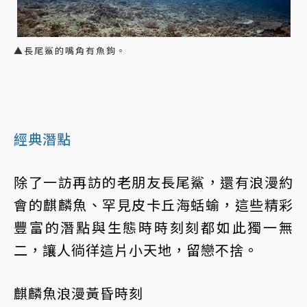
▲長尾鯊的嘴角有魚鉤。
經典潛點
除了一訪再訪的老朋友長尾鯊，還有浪漫約
會的麒麟魚、罕見皮卡丘海蛞蝓，這些精彩
豐富的潛點與生態時時刻刻都如此獨一無
二，讓人徜徉這片小天地，留戀不捨。
麒麟魚浪漫黃昏時刻