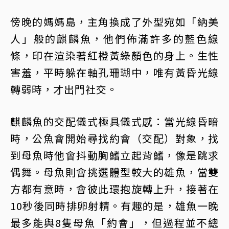
傍晚的媽媽島，主角換成了外型宛如「納美
人」般的麒麟魚，他們佈滿許多的藍色線
條，印在渲染著紅橙黃綠顏色的身上。生性
害羞，平時躲在軸孔珊瑚中，唯有黃昏光線
轉弱時，才出門社交。
麒麟魚的交配儀式極具儀式感：當光線昏暗
時，公魚會開始尋找約會（交配）對象，找
到母魚時他會抖動胸鰭立起背鰭，像是跳求
偶舞。母魚則會挑選體型較大的雄魚，當雙
方都有意時，會彼此環抱旋轉上升，接著在
10秒後同時排卵射精。有趣的是，雄魚一晚
最多能與8隻母魚「約會」，但過程並不總