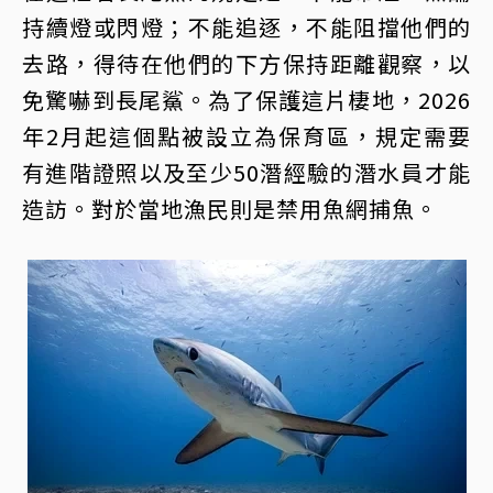
持續燈或閃燈；不能追逐，不能阻擋他們的
去路，得待在他們的下方保持距離觀察，以
免驚嚇到長尾鯊。為了保護這片棲地，2026
年2月起這個點被設立為保育區，規定需要
有進階證照以及至少50潛經驗的潛水員才能
造訪。對於當地漁民則是禁用魚網捕魚。