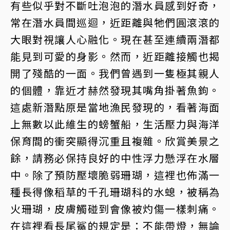
有些似乎對不斷吐泡泡的潛水員感到好奇，
常在潛水員間巡迴，近距離與牠們圓滾滾的
大眼對視讓人心融化。現在甚至連續兩潛都
能見到可愛的身影。然而，近距離接觸也揭
開了殘酷的一面。我們曾遇到一隻極其親人
的個體，靠近才赫然發現其嘴角掛著魚鉤。
這處新潛點原是當地漁民發現的，看著海面
上無數以此維生的螃蟹船，生活壓力與海洋
保育間的衝突顯得沉重且複雜。欣賞美景之
餘，請務必保持良好的中性浮力懸浮在水層
中。除了預防壓壞脆弱珊瑚，這裡也佈滿一
種長得像稻草的千孔珊瑚科的水螅，被稱為
火珊瑚，皮膚觸碰到會像被灼傷一樣刺痛。
在這裡看長尾鯊的規定是：不能帶燈，無論