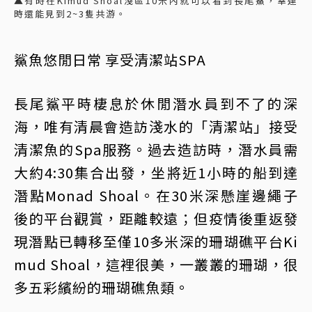
▲有時在Kimud Shoal淺區10米內就可以看到長尾鯊，幸運
時還能見到2~3隻共游。
鯊魚悠閒日常 享受清潔站SPA
長尾鯊平時棲息於休閒潛水員到不了的深
海，唯有清晨會造訪淺水的「清潔站」接受
清潔魚的Spa服務。過去造訪時，潛水員需
大約4:30集合出發，坐將近1小時的船到達
潛點Monad Shoal。在30米深懸崖邊繩子
後的平台觀賞，距離較遠；但疫情後重返發
現潛點已轉移至僅10多米深的珊瑚礁平台Ki
mud Shoal，這裡很美，一叢叢的珊瑚，很
多五彩繽紛的珊瑚礁魚類。