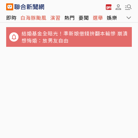
即時
白海豚颱風
演習
熱門
要聞
選舉
娛樂
運動
結婚基金全賠光！準新娘借錢拚翻本輸慘 崩潰
想悔婚：放男友自由
父神隱母離家…澎湖兄姐照顧弟妹共13人擠4
毒駕家屬「馬克」的告白／我哥就是「移動式
坪陋室 衛福部說話了
神主牌」