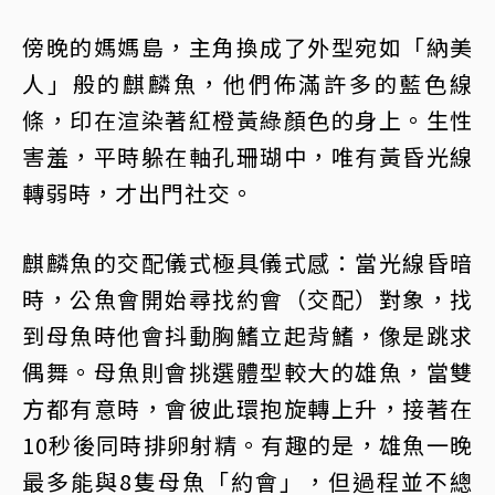
傍晚的媽媽島，主角換成了外型宛如「納美
人」般的麒麟魚，他們佈滿許多的藍色線
條，印在渲染著紅橙黃綠顏色的身上。生性
害羞，平時躲在軸孔珊瑚中，唯有黃昏光線
轉弱時，才出門社交。
麒麟魚的交配儀式極具儀式感：當光線昏暗
時，公魚會開始尋找約會（交配）對象，找
到母魚時他會抖動胸鰭立起背鰭，像是跳求
偶舞。母魚則會挑選體型較大的雄魚，當雙
方都有意時，會彼此環抱旋轉上升，接著在
10秒後同時排卵射精。有趣的是，雄魚一晚
最多能與8隻母魚「約會」，但過程並不總