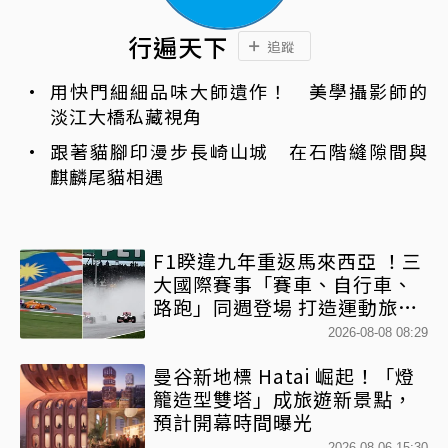
行遍天下
追蹤
用快門細細品味大師遺作！ 美學攝影師的
淡江大橋私藏視角
跟著貓腳印漫步長崎山城 在石階縫隙間與
麒麟尾貓相遇
F1睽違九年重返馬來西亞 ！三
大國際賽事「賽車、自行車、
路跑」同週登場 打造運動旅遊
熱潮
2026-08-08 08:29
曼谷新地標 Hatai 崛起！「燈
籠造型雙塔」成旅遊新景點，
預計開幕時間曝光
2026-08-06 15:30