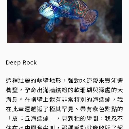
Deep Rock
這裡壯麗的峭壁地形，強勁水流帶來豐沛營
養鹽，孕育出滿牆繽紛的軟珊瑚與深處的大
海扇。在峭壁上還有非常特別的海蛞蝓，我
在此幸運邂逅了極其罕見、帶有紫色點點的
「皮卡丘海蛞蝓」，見到牠的瞬間，我忍不
住在水中興奮尖叫，那種感動就像收服了超