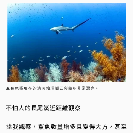
▲長尾鯊現在的清潔站珊瑚五彩繽紛非常漂亮。
不怕人的長尾鯊近距離觀察
據我觀察，鯊魚數量增多且變得大方，甚至