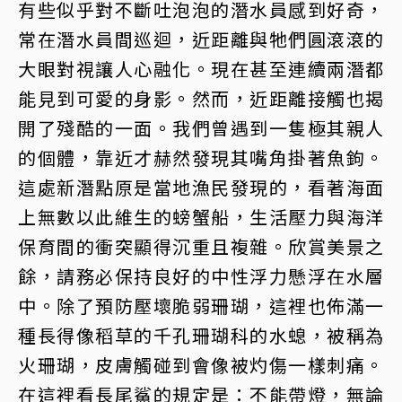
有些似乎對不斷吐泡泡的潛水員感到好奇，
常在潛水員間巡迴，近距離與牠們圓滾滾的
大眼對視讓人心融化。現在甚至連續兩潛都
能見到可愛的身影。然而，近距離接觸也揭
開了殘酷的一面。我們曾遇到一隻極其親人
的個體，靠近才赫然發現其嘴角掛著魚鉤。
這處新潛點原是當地漁民發現的，看著海面
上無數以此維生的螃蟹船，生活壓力與海洋
保育間的衝突顯得沉重且複雜。欣賞美景之
餘，請務必保持良好的中性浮力懸浮在水層
中。除了預防壓壞脆弱珊瑚，這裡也佈滿一
種長得像稻草的千孔珊瑚科的水螅，被稱為
火珊瑚，皮膚觸碰到會像被灼傷一樣刺痛。
在這裡看長尾鯊的規定是：不能帶燈，無論