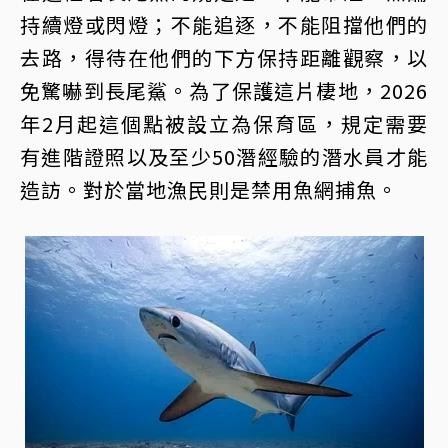
持續燈或閃燈；不能追逐，不能阻擋他們的
去路，得待在他們的下方保持距離觀察，以
免驚嚇到長尾鯊。為了保護這片棲地，2026
年2月起這個點被設立為保育區，規定需要
有進階證照以及至少50潛經驗的潛水員才能
造訪。對於當地漁民則是禁用魚網捕魚。