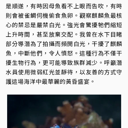
是順遂，有時因母魚看不上眼而告吹，有時
則會被雀鯛伺機偷食魚卵。觀察麒麟魚最核
心的禁忌是嚴禁白光。強光會驚擾牠們縮短
上升時間，甚至放棄交配。我曾在水下目睹
部分導潛為了拍攝而頻開白光，干擾了麒麟
魚，中斷他們，令人憤怒。這種行為不僅干
擾生物行為，更可能導致族群減少。呼籲潛
水員使用微弱紅光並靜待，以友善的方式守
護這場海洋中最華麗的黃昏盛宴。