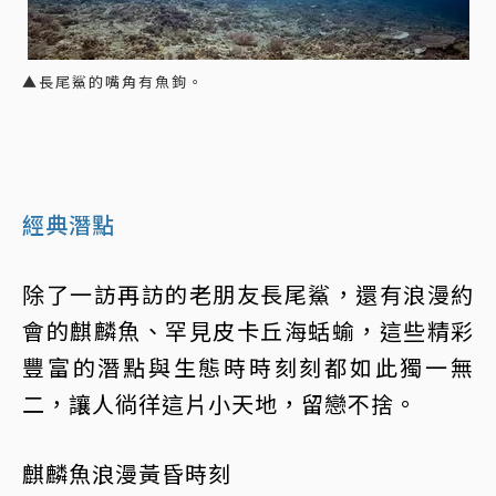
▲長尾鯊的嘴角有魚鉤。
經典潛點
除了一訪再訪的老朋友長尾鯊，還有浪漫約
會的麒麟魚、罕見皮卡丘海蛞蝓，這些精彩
豐富的潛點與生態時時刻刻都如此獨一無
二，讓人徜徉這片小天地，留戀不捨。
麒麟魚浪漫黃昏時刻