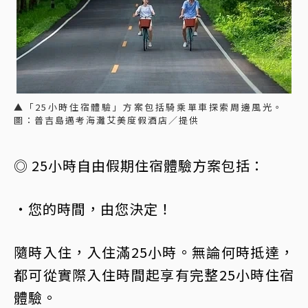
▲「25小時住宿體驗」方案包括騎乘單車探索周邊風光。
圖：普吉島邁考海灘艾美度假酒店／提供
◎ 25小時自由假期住宿體驗方案包括：
・您的時間，由您決定！
隨時入住，入住滿25小時。無論何時抵達，
都可從實際入住時間起享有完整25小時住宿
體驗。