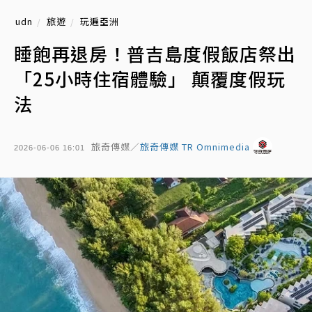
udn
旅遊
玩遍亞洲
睡飽再退房！普吉島度假飯店祭出
「25小時住宿體驗」 顛覆度假玩
法
旅奇傳媒／
旅奇傳媒 TR Omnimedia
2026-06-06 16:01