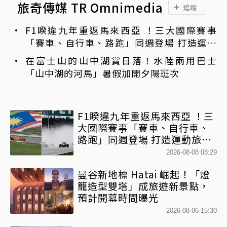
旅奇傳媒 TR Omnimedia
追蹤
F1睽違九年重返馬來西亞 ！三大國際賽事
「賽車、自行車、路跑」同週登場 打造運動
旅遊熱潮
在富士山的山中湖賞日落！水陸兩用巴士
「山中湖的河馬」暑假加開夕陽班次
F1睽違九年重返馬來西亞 ！三
大國際賽事「賽車、自行車、
路跑」同週登場 打造運動旅遊
熱潮
2026-08-08 08:29
曼谷新地標 Hatai 崛起！「燈
籠造型雙塔」成旅遊新景點，
預計開幕時間曝光
2026-08-06 15:30