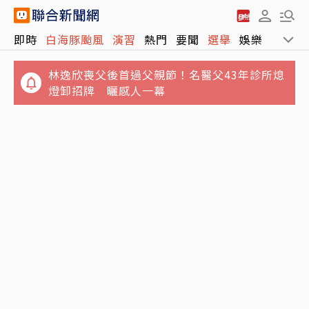
即時
白海豚颱風
演習
熱門
要聞
選舉
娛樂
運動
林逸欣喪父後首過父親節！名醫父43年診所熄
燈卸招牌 曬感人一幕
足球／那屆拿第四名…2012世界盃被爆曾「性
台美貿易順差上看2千億美元 川普報復3手段熱
招待裁判」 韓國足協致歉了
身中？