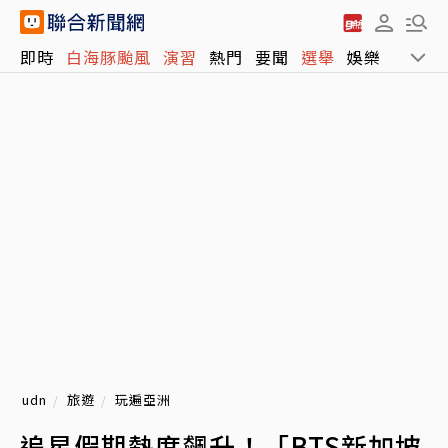
即時
白海豚颱風
演習
熱門
要聞
選舉
娛樂
運動
udn
旅遊
玩遍亞洲
追星假期熱度飆升！「BTS新加坡