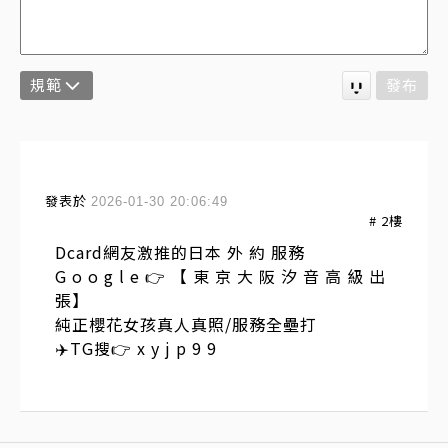
規範
發布
發表於
2026-01-30 20:06:49
#
2
樓
Dcard網友激推的日本 外 約 服務
G o o g l e 👉 【 東 京 大 阪 汐 音 高 級 出
張】
純正櫻花女孩真人真照/服務全壘打
✈️TG搜👉 x y j p 9 9