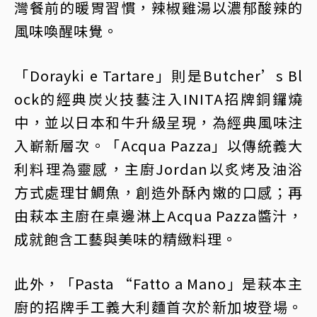
灣餐前的暖胃習慣，辣椒雞湯以濃郁酸辣的
風味喚醒味覺。
「Dorayki e Tartare」則是Butcher’s Bl
ock的經典炭火技藝注入INITA招牌銅鑼燒
中，並以日本和牛升級呈現，為經典風味注
入嶄新層次。「Acqua Pazza」以傳統義大
利料理為靈感，主廚Jordan以炙烤及油浴
方式處理甘鯛魚，創造外酥內嫩的口感；再
由萩本主廚在桌邊淋上Acqua Pazza醬汁，
成就飽含工藝與美味的精緻料理。
此外，「Pasta “Fatto a Mano」是萩本主
廚的招牌手工義大利麵首次於新加坡登場。