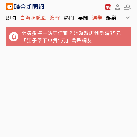
即時
白海豚颱風
演習
熱門
要聞
選舉
娛樂
運動
北捷多搭一站更便宜？她曝新店到新埔35元
「江子翠下車貴5元」驚呆網友
「白海豚」首傳災情 北市刮起9級陣風 1鷹
高雄國小男童比中指霸凌男老師「娘娘腔、像
架、1圍籬倒塌1人受傷
女人」判賠2萬