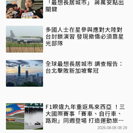
「最想長居城市」 蔣萬安點出
關鍵
多國人士在星參與應對大陸對
台封鎖演習 發現撤僑必須靠星
光部隊
全球最想長居城市 調查報告：
台北擊敗新加坡奪冠
F1睽違九年重返馬來西亞 ！三
大國際賽事「賽車、自行車、
路跑」同週登場 打造運動旅遊
熱潮
2026-08-08 08:29