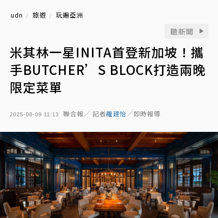
udn
旅遊
玩遍亞洲
聽新聞
米其林一星INITA首登新加坡！攜
手BUTCHER’S BLOCK打造兩晚
限定菜單
聯合報／ 記者
羅建怡
／即時報導
2025-08-09 11:13