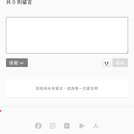
共
則留言
0
規範
發布