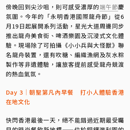
傍晚回到尖沙咀，則可感受濃厚的
端午節
慶
氛圍。今年的「永明香港國際龍舟節」從6
月19日起展開系列活動，星光大道周邊同步
推出龍舟美食街、啤酒樂園及沉浸式文化體
驗。現場除了可拍攝《小小兵與大怪獸》聯
名龍舟裝置，還有吹糖、編織漁網及灰水粽
製作等非遺體驗，讓旅客提前感受龍舟競渡
的熱血氣氛。
Day 3｜朝聖第凡內早餐 打小人體驗香港
在地文化
快閃香港最後一天，絕不能錯過近期最受矚
目的時尚餐飲新地標——位於銅鑼灣利園的