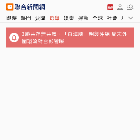
毒油案向上延燒⋯食安治理零容忍變切香腸 在
即時
熱門
要聞
選舉
娛樂
運動
全球
社會
地方
保護誰？
3颱共存無共舞…「白海豚」明襲沖繩 周末外
圍環流對台影響曝
七年未調⋯難反映勞動市場水準 薪資揭露門檻
擬調高至5萬元