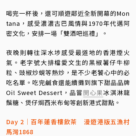
喝完一杯後，還可順遊鄰近全新開幕的Mon
tana，感受濃濃古巴風情與1970年代邁阿
密文化，安排一場「雙酒吧巡禮」。
夜晚則轉往深水埗感受最道地的香港煙火
氣。老字號大排檔愛文生的黑椒薯仔牛柳
粒、豉椒炒蜆等熱炒，是不少老饕心中的必
吃名單。吃完鹹食還能續攤到旗下甜品品牌
Oi! Sweet Dessert，品嘗
開心果
冰淇淋龍
鬚糖、煲仔焗西米布甸等創新港式甜點。
Day 2｜百年蓮香樓飲茶 漫遊港版五漁村
馬灣1868