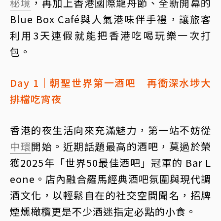
秘境
，再加上香港國際龍舟節、全新開幕的
Blue Box Café與人氣港味伴手禮，讓旅客
利用3天連假就能把香港吃喝玩樂一次打
包。
Day 1｜朝聖世界第一酒吧 再衝深水埗大
排檔吃宵夜
香港的夜生活向來充滿魅力，第一站不妨從
中環
開始。近期話題最高的酒吧，莫過於榮
獲2025年「世界50最佳酒吧」冠軍的 Bar L
eone。店內融合羅馬經典酒吧氛圍與現代調
酒文化，以輕鬆自在的社交空間聞名，招牌
煙燻橄欖更是不少酒迷指定必點的小食。