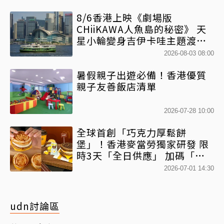
8/6香港上映《劇場版
CHiiKAWA人魚島的秘密》 天
星小輪變身吉伊卡哇主題渡輪
乘風啟航
2026-08-03 08:00
暑假親子出遊必備！香港優質
親子友善飯店清單
2026-07-28 10:00
全球首創「巧克力厚鬆餅
堡」！香港麥當勞獨家研發 限
時3天「全日供應」 加碼「鴛
鴦厚鬆餅套餐」混搭港風
2026-07-01 14:30
udn討論區