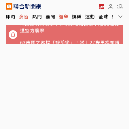
短線趨勢怎麼走？台指期夜盤衝上44,380點後
即時
演習
熱門
要聞
選舉
娛樂
運動
全球
社會
遭空方襲擊
63歲關之琳爆「嬤孫戀」！戀上27歲男模她親
回應了