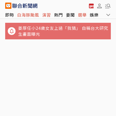
即時
白海豚颱風
演習
熱門
要聞
選舉
娛樂
運動
姜厚任小24歲女友上過「我猜」 自稱台大研究
生畫面曝光
台灣首次「暴潮告警」！氣象署曝光發送條
飆天量！金控投資單季竟爆賺逾9300億元 最
件：今年起開始實施
大推手是誰？