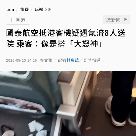
udn
旅遊
玩遍亞洲
聽新聞
香港
國泰航空抵港客機疑遇氣流8人送
院 乘客：像是搭「大怒神」
聯合報／ 記者
林宸誼
／即時報導
2026-05-23 14:26