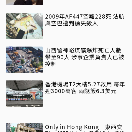
2009年AF447空難228死 法航
與空巴遭判過失殺人
山西留神峪煤礦爆炸死亡人數
攀至90人 涉事企業負責人已被
控制
香港機場T2大樓5.27啟用 每年
迎3000萬客 兩餸飯6.3美元
Only in Hong Kong｜東西交