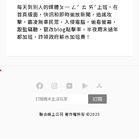
每天到別人的媒體ㄆ一 ㄥˊ ㄊ ㄞˊ上班，在
首頁版面，快訊和即時偷放新聞，造謠攻
擊，霸凌無辜民眾，入侵電腦，偷看螢幕，
跟監竊聽，竄改blog點擊率，半夜周末過年
都加班，詐領政府薪水加班費！
訂閱
聯合線上公司 著作權所有 ©2025