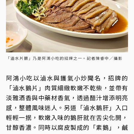
「滷水片鵝」乃是阿鴻小吃的招牌之一。記者陳睿中／攝影
阿鴻小吃以滷水與鑊氣小炒聞名，招牌的
「滷水鵝片」肉質細緻軟嫩不乾柴，並帶有
淡雅酒香與中藥材香氣，透過醋汁增添明亮
感，整體風味迷人。另道「滷水鵝肝」入口
輕輕一抿，軟嫩入味的鵝肝就在舌尖化開，
甘醇香濃。同時以腐皮製成的「素鵝」，鹹