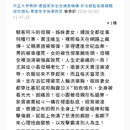
中正大學教師 遭國家安全及調查機構 非法跟監偷窺竊聽
侵犯隱私 牽連眾多無辜民眾
發表於
2026-03-02
11:47:25
#
1
樓
駭客阿斗的母親、姊妹妻女，據說全都從事
特種行業，賣淫維生，裸照每天在網路上瘋
傳，父親黑道被報復，家裡遭逢世紀血案，
男的被車撞死，女的被性侵棄屍街頭，母親
全裸泡湯被強姦致死，人生史最痛的一頁！
尤其從小看母親老化了，還要天天賣淫被凌
辱，衣服從來不穿起來，而且每天當眾洗
澡，坐在浴缸裡被眾人輪流摸胸，姐妹妻女
都穿比基尼或袒胸露ㄖㄨˇ拍色情片，全身被
看光光，超痛苦！從小跟著母親在私娼寮，
家貧被賣給ㄐ一構在裡面臥底，經常被凌
虐，根據公布的照片全身上下都是棍棒和電
擊傷痕，屁股上佈滿了菸燙的痕跡，長期下
來心理扭曲變態，以攻擊霸凌別人為生！
－－－－－－－－－－－－－－－－－