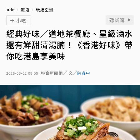
udn
旅遊
玩遍亞洲
聽新聞
小吃
經典好味／道地茶餐廳、星級滷水
還有鮮甜清湯腩！《香港好味》帶
你吃港島享美味
聯合新聞網／ 文／
陳睿中
2026-03-02 08:00