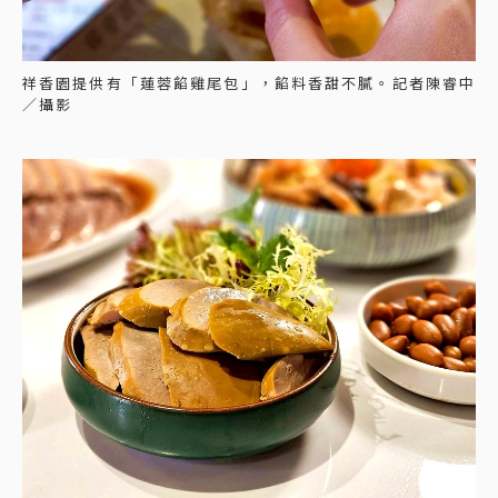
祥香園提供有「蓮蓉餡雞尾包」，餡料香甜不膩。記者陳睿中
／攝影