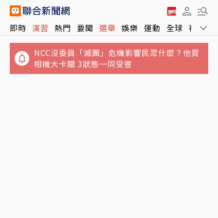
NCC沒委員「滅團」危機影響民眾什麼？他買
即時
演習
熱門
要聞
選舉
娛樂
運動
全球
社會
相機大卡關 3狀態一同受害
總統府前噴水池惹禍？蔣經國「越權」要求軍
方拆除
白海豚颱風進逼！氣象署下午2時30分發海警
最新路徑曝光