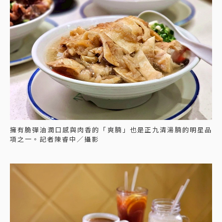
擁有脆彈油潤口感與肉香的「爽腩」也是正九清湯腩的明星品
項之一。記者陳睿中／攝影