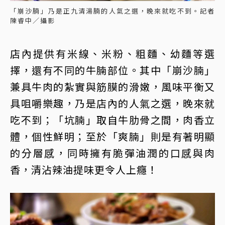
「崩沙腩」乃是正九清湯腩的人氣之選，晚來就吃不到。記者
陳睿中／攝影
店內提供有米線、米粉、粗麵、幼麵等選
擇，還有不同的牛腩部位。其中「崩沙腩」
兼具牛肉的紮實與筋膜的滑嫩，風味平衡又
具咀嚼樂趣，乃是店內的人氣之選，晚來就
吃不到；「坑腩」取自牛肋骨之間，肉香立
體，個性鮮明；至於「爽腩」則是有著明顯
的分層感，同時擁有脆彈油潤的口感與肉
香，清沾辣油提味更令人上癮！