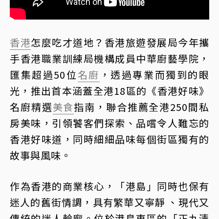
香港
怎麼吃才道地？香港旅遊發展局今年攜
手香港職業訓練局機構成員中華廚藝學院，
匯集超過50位
名廚
，透過專業而獨到的眼
光，推出首本涵蓋全港18區的《香港好味》
名廚精選
美食
指南，聯合推薦全港250間私
房美味，引領饕客們探索、品嚐令人難忘的
香港好味道，同時細細品味每個街區獨有的
故事與風味。
作為香港的商業核心，「港島」同時也保有
迷人的舊街情調，具有繁華又寧靜 、現代又
傳統的迷人輪廓。位於港島東區的「正九清