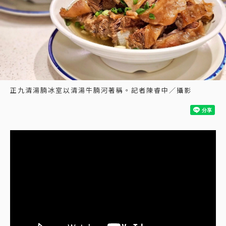
正九清湯腩冰室以清湯牛腩河著稱。記者陳睿中／攝影