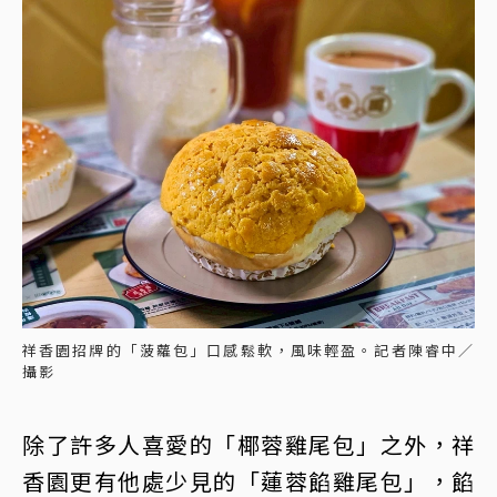
祥香園招牌的「菠蘿包」口感鬆軟，風味輕盈。記者陳睿中／
攝影
除了許多人喜愛的「椰蓉雞尾包」之外，祥
香園更有他處少見的「蓮蓉餡雞尾包」，餡