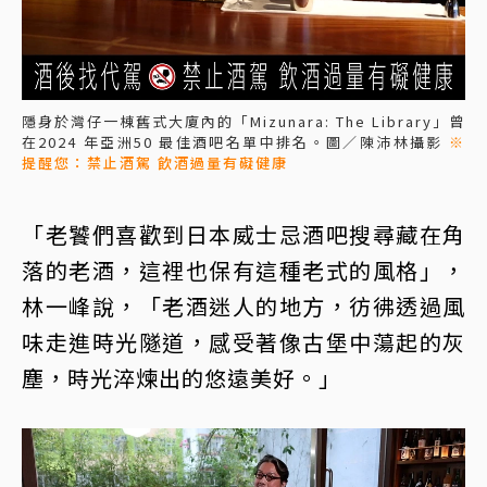
隱身於灣仔一棟舊式大廈內的「Mizunara: The Library」曾
在2024 年亞洲50 最佳酒吧名單中排名。圖／陳沛林攝影
※
提醒您：禁止酒駕 飲酒過量有礙健康
「老饕們喜歡到日本威士忌酒吧搜尋藏在角
落的老酒，這裡也保有這種老式的風格」，
林一峰說，「老酒迷人的地方，彷彿透過風
味走進時光隧道，感受著像古堡中蕩起的灰
塵，時光淬煉出的悠遠美好。」