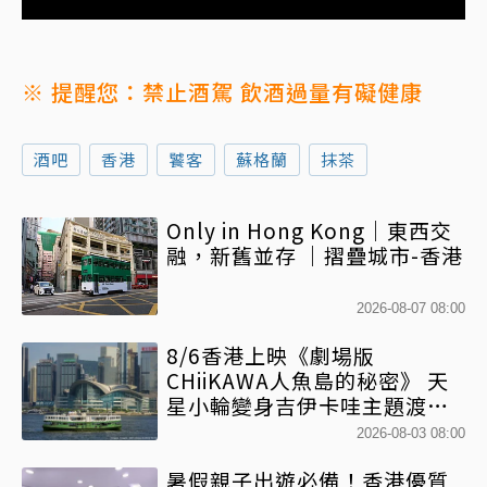
※ 提醒您：禁止酒駕 飲酒過量有礙健康
酒吧
香港
饕客
蘇格蘭
抹茶
Only in Hong Kong｜東西交
融，新舊並存 ｜摺疊城市-香港
2026-08-07 08:00
8/6香港上映《劇場版
CHiiKAWA人魚島的秘密》 天
星小輪變身吉伊卡哇主題渡輪
乘風啟航
2026-08-03 08:00
暑假親子出遊必備！香港優質