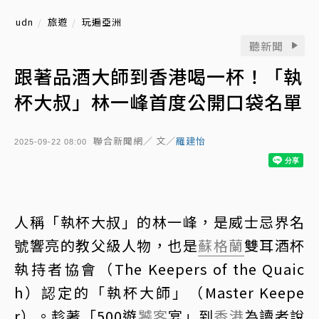
udn
旅遊
玩遍亞洲
聽新聞
跟著品酒大師到香港喝一杯！「執
杯大叔」林一峰首度公開口袋名單
聯合新聞網／ 文／
羅建怡
2025-09-22 08:00
人稱「執杯大叔」的林一峰，是威士忌界名
號響亮的教父級人物，也是
蘇格蘭
雙耳酒杯
執持者協會（The Keepers of the Quaic
h）認定的「執杯大師」（Master Keepe
r）。趁著「500遊
饕客
宴」到
香港
為讀者說