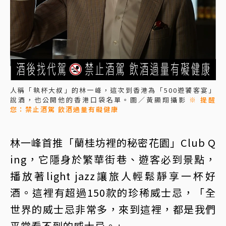
人稱「執杯大叔」的林一峰，這次到香港為「500遊饕客宴」
說酒，也公開他的香港口袋名單。圖／黃顯翔攝影
※ 提醒
您：禁止酒駕 飲酒過量有礙健康
林一峰首推「蘭桂坊裡的秘密花園」Club Q
ing，它隱身於繁華街巷、遊客必到景點，
播放著light jazz讓旅人輕鬆靜享一杯好
酒。這裡有超過150款的珍稀威士忌，「全
世界的威士忌非常多，來到這裡，都是我們
平常看不到的威士忌。」