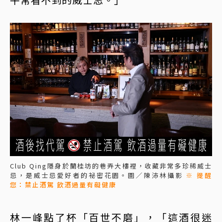
Club Qing隱身於蘭桂坊的巷弄大樓裡，收藏非常多珍稀威士
忌，是威士忌愛好者的祕密花園。圖／陳沛林攝影
※ 提醒
您：禁止酒駕 飲酒過量有礙健康
林一峰點了杯「百世不磨」，「這酒很迷