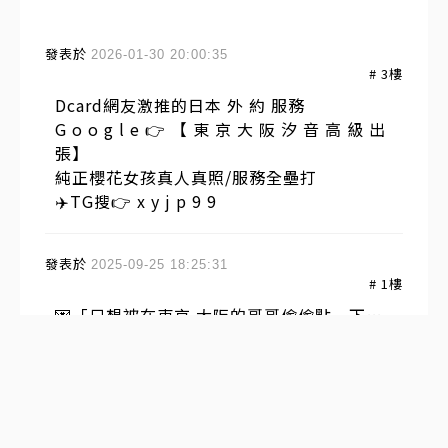
發表於
2026-01-30 20:00:35
#
3
樓
Dcard網友激推的日本 外 約 服務
G o o g l e 👉 【 東 京 大 阪 汐 音 高 級 出
張】
純正櫻花女孩真人真照/服務全壘打
✈️TG搜👉 x y j p 9 9
發表於
2025-09-25 18:25:31
#
1
樓
💌「只想被在東京.大阪的哥哥偷偷點一下…
✨」
👀「點進來，你會發現我小小的秘密喔💖」
🔗https://campsite.bio/yy98828