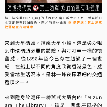
林一峰推薦Club Qing的「百世不磨」威士忌，有一種屬於日
本寺廟特有的伽羅香。圖／陳沛林攝影
※ 提醒您：禁止酒駕
飲酒過量有礙健康
來到天星碼頭，搭乘天星小輪。這是尖沙咀
到中環碼頭必要的體驗，與叮叮車一樣的懷
舊感，從1898年至今已存在超過了一個世
紀。在船上以不同的角度欣賞香港景色，感
受當地生活況味。是林一峰夜探酒吧的交通
選項之一。
來到隱身於灣仔一棟舊式大廈內的「Mizun
ara: The Library」，這是一間銀座風格的