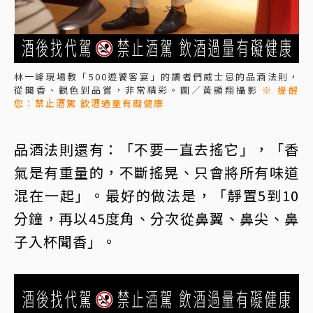
林一峰現場教「500遊饕客宴」的讀者們威士忌的品酒法則，
從聞香、觀色到品嘗，非常精彩。圖／黃顯翔攝影
※ 提醒
您：禁止酒駕 飲酒過量有礙健康
品酒法則還有：「不要一直去搖它」，「香
氣是有重量的，不斷搖晃、只會將所有味道
混在一起」。最好的做法是，「靜置5到10
分鐘，再以45度角、分次從鼻翼、鼻尖、鼻
子入杯聞香」。