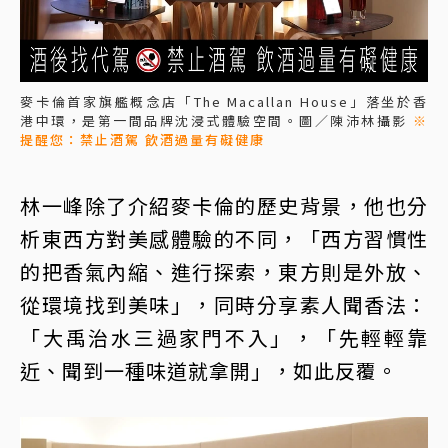
麥卡倫首家旗艦概念店「The Macallan House」落坐於香
港中環，是第一間品牌沈浸式體驗空間。圖／陳沛林攝影
※
提醒您：禁止酒駕 飲酒過量有礙健康
林一峰除了介紹麥卡倫的歷史背景，他也分
析東西方對美感體驗的不同，「西方習慣性
的把香氣內縮、進行探索，東方則是外放、
從環境找到美味」，同時分享素人聞香法：
「大禹治水三過家門不入」，「先輕輕靠
近、聞到一種味道就拿開」，如此反覆。