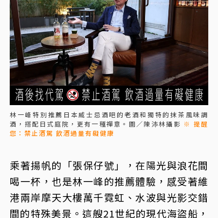
林一峰特別推薦日本威士忌酒吧的老酒和獨特的抹茶風味調
酒，搭配日式庭院，更有一種禪意。圖／陳沛林攝影
※ 提醒
您：禁止酒駕 飲酒過量有礙健康
乘著揚帆的「張保仔號」，在陽光與浪花間
喝一杯，也是林一峰的推薦體驗，感受著維
港兩岸摩天大樓萬千霓虹、水波與光影交錯
間的特殊美景。這艘21世紀的現代海盜船，