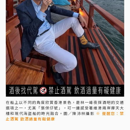
在船上以不同的角度欣賞香港景色，是林一峰夜探酒吧的交通
選項之一，尤其「張保仔號」，可一邊感受著維港兩岸摩天大
樓和現代海盜船的時光融合。圖／陳沛林攝影
※ 提醒您：禁
止酒駕 飲酒過量有礙健康