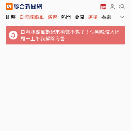
白海豚颱風動起來稍微不龜了！估明晚侵大陸
即時
白海豚颱風
演習
熱門
要聞
選舉
娛樂
運動
周一上午我解除海警
晚餐準備太慢…25歲人妻遭小叔用斧頭斬首 頭
顱懸掛屋外榕樹
垃圾堆積如山！澎湖8童遭棄養4坪屋內慘況曝
光 縣府大動作訪視吃閉門羹