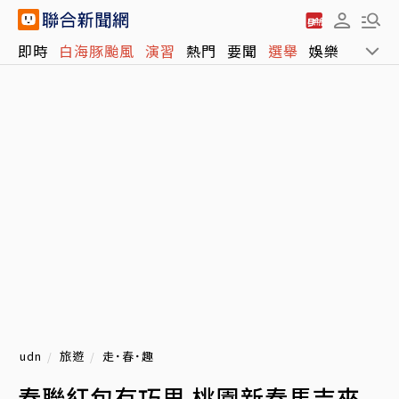
即時
白海豚颱風
演習
熱門
要聞
選舉
娛樂
運動
udn
旅遊
走˙春˙趣
春聯紅包有巧思 桃園新春馬吉來