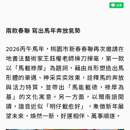
兩款春聯 寫出馬年奔放氣勢
2026丙午馬年，桃園市新春春聯再次邀請在
地書法藝術家王鈺權老師操刀揮毫，第一款
以「馬載祿厚」為題詞，藉由肖形塑造出馬
形體的豪邁、神采奕奕效果，詮釋馬的奔放
與活力特質，並帶出「馬能載德，祿厚為
基」的文化寓意。另一方面，以閩南語閱
讀，諧音近似「明仔載愈好」，象徵新年展
望未來，煥然一新，好運相伴、萬事順遂。