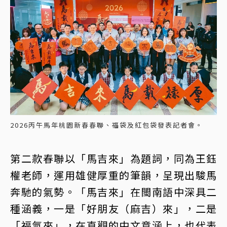
2026丙午馬年桃園新春春聯、福袋及紅包袋發表記者會。
第二款春聯以「馬吉來」為題詞，同為王鈺
權老師，運用雄健厚重的筆韻，呈現出駿馬
奔馳的氣勢。「馬吉來」在閩南語中深具二
種涵義，一是「好朋友（麻吉）來」，二是
「福氣來」，在直觀的中文意涵上，也代表