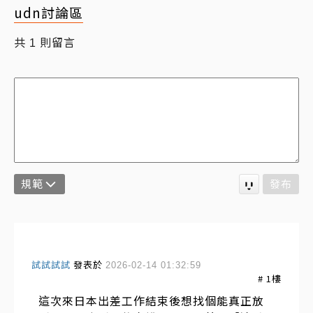
udn討論區
共
則留言
1
規範
發布
試試試試
發表於
2026-02-14 01:32:59
#
1
樓
這次來日本出差工作結束後想找個能真正放