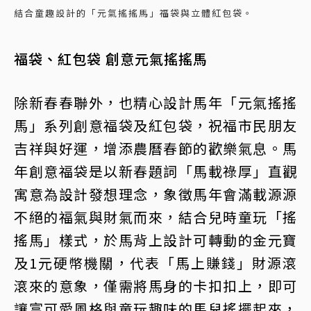
結合童趣設計的「元氣搖搖馬」福袋與立體紅包袋。
福袋、紅包袋 創意元氣搖搖馬
除新春春聯外，也精心設計馬年「元氣搖搖
馬」系列創意福袋及紅包袋，祝福市民朋友
吉祥與好運，增添農曆春節的歡樂氣息。馬
年創意福袋是以新春題詞「馬載祿厚」直觀
寓意為設計發想理念，象徵馬年會滿載源源
不絕的福氣與財氣而來，結合兒時童玩「搖
搖馬」樣式，於馬背上設計可轉動的金元寶
及1元硬幣機關，代表「馬上賺錢」財源滾
滾來的意象，僅需將馬身的卡扣扣上，即可
讓富可愛風格與童玩趣味的馬兒搖擺起來，