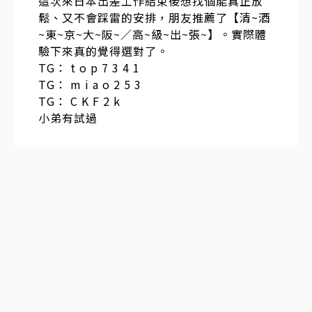
這次來日本出差工作結束後想找個能真正放
鬆、又不會踩雷的安排，朋友推薦了【清~酒
~東~京~大~阪~／高~級~出~張~】。實際體
驗下來真的覺得選對了。
TG： t o p 7 3 4 1
TG： m i a o 2 5 3
TG： C K F 2 k
小弟有試過
訂閱
聯合線上公司 著作權所有 ©2025