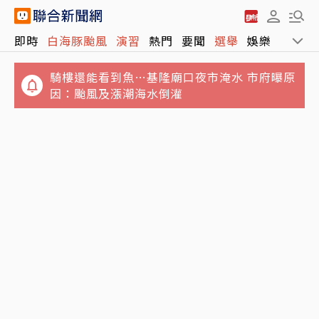
即時
白海豚颱風
演習
熱門
要聞
選舉
娛樂
運動
騎樓還能看到魚…基隆廟口夜市淹水 市府曝原
因：颱風及漲潮海水倒灌
林志玲父親節曬帥兒照！墨鏡特效遮不住 完美
基因神複製帥出新高度