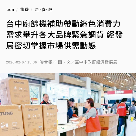
udn
旅遊
走˙春˙趣
台中廚餘機補助帶動綠色消費力
需求攀升各大品牌緊急調貨 經發
局密切掌握市場供需動態
聯合報／ 圖、文／臺中市政府經濟發展局
2026-02-07 15:36