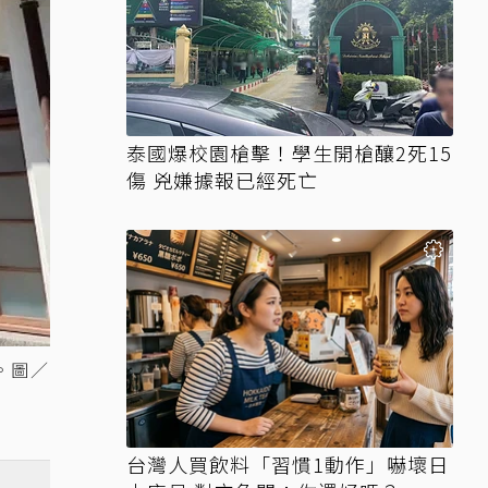
泰國爆校園槍擊！學生開槍釀2死15
傷 兇嫌據報已經死亡
。圖／
台灣人買飲料「習慣1動作」嚇壞日