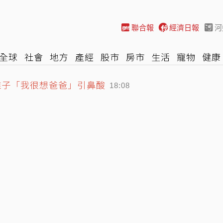
聯合報
經濟日報
河
全球
社會
地方
產經
股市
房市
生活
寵物
健康
稚子「我很想爸爸」引鼻酸
際
NBA
時尚
汽車
棒球
HBL
遊戲
專題
網誌
18:08
定 最速156公里飆2K
17:45
迷驚豔 分享今年進步原因
18:21