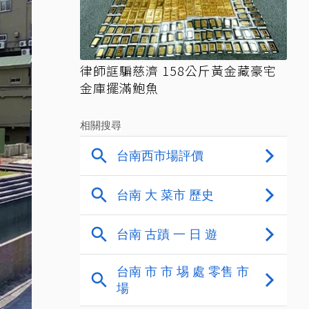
律師誆騙慈濟 158公斤黃金藏豪宅
金庫擺滿鮑魚