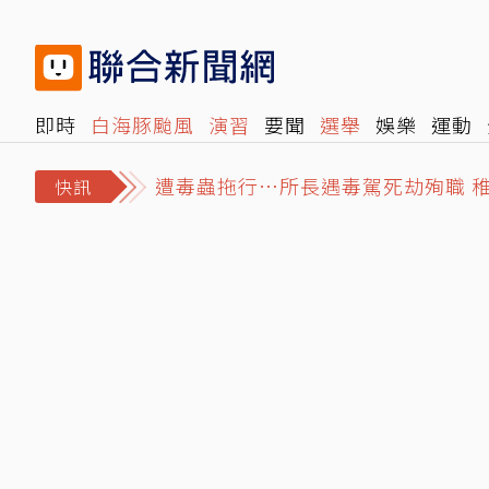
即時
白海豚颱風
演習
要聞
選舉
娛樂
運動
遭毒蟲拖行…所長遇毒駕死劫殉職 
閱讀
旅遊
雜誌
報時光
倡議+
500輯
轉角國
日職／孫易磊後援2局6打席、17球搞
快訊
MiLB／林昱珉「全英文受訪」令球