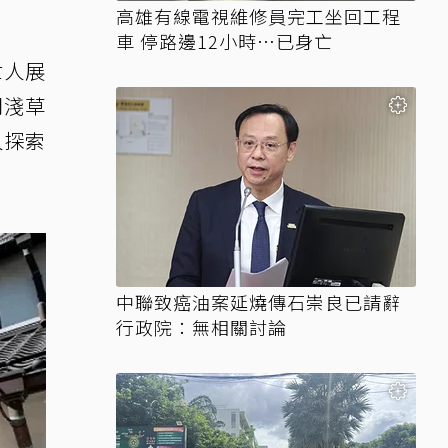
高雄有線電視維修員完工坐回工程
車 停路邊12小時…已身亡
世人展
門淺草
人探索
中聯致癌油案延燒傳石崇良已請辭
行政院：無相關討論