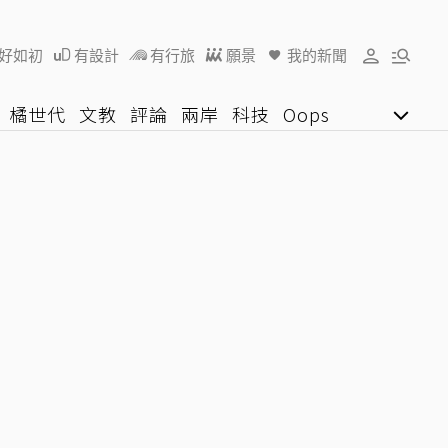
好如初
有設計
有行旅
願景
我的新聞
橘世代
文教
評論
兩岸
科技
Oops
女子漾
陽光行動
影音網
U好學