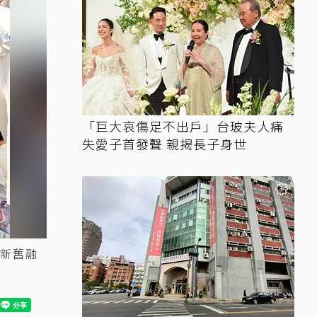
「巨大哀傷足不出戶」台玻夫人痛
失愛子首發聲 親揭長子身世
新舊融