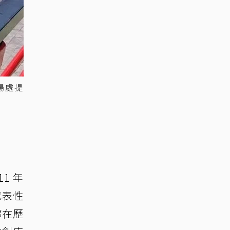
場處提
1 年
代表性
廓在歷