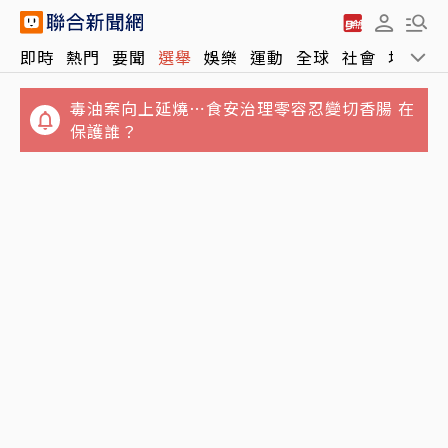
即時
熱門
要聞
選舉
娛樂
運動
全球
社會
地方
毒油案向上延燒⋯食安治理零容忍變切香腸 在
保護誰？
七年未調⋯難反映勞動市場水準 薪資揭露門檻
3颱共存無共舞…「白海豚」明襲沖繩 周末外
擬調高至5萬元
圍環流對台影響曝