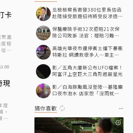
北檢檢察長寄發380位里長信函
打卡
赴陸接受旅遊招待將受反滲透法
重罰
保醫療險手術32次拒賠21次保
險公司敗訴 法官：理賠刁難毫
滙聚嘉
無誠信
論度極
高雄光華夜市違停賓士擋下暴衝
，從入
特斯拉 網讚救很多人…車主曝
光是他
影／五角大廈新公布UFO檔案！
11:00
阿富汗上空巨大三角形遮蔽星光
奇現
影／白海豚颱風沒登陸…基隆廟
口夜市泡水 店家怨「沒雨就淹
大水」：太離譜
年度
猜你喜歡
場，
景的