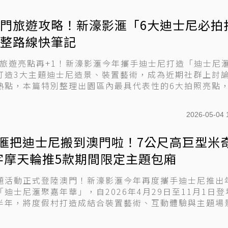
6澳門旅遊攻略！新濠影滙「6大迪士尼必拍
完整路線快筆記
澳門旅遊亮點再+1！新濠影滙今年攜手迪士尼打造「迪士尼
打造3大主題迪士尼造景、裝置藝術，成為近期社群上討
熱點，本篇特別整理出園區內最具代表性的6大拍照亮點
2026-05-04 
滙把迪士尼搬到澳門啦！7公尺高巨型米
字摩天輪推5款期間限定主題包廂
題活動正式登陸澳門！新濠影滙今年再度攜手迪士尼推出
迪士尼滙聚嘉年華」，自2026年4月29日至11月1日登
半年，將度假村打造成結合裝置藝術、互動體驗與主題場