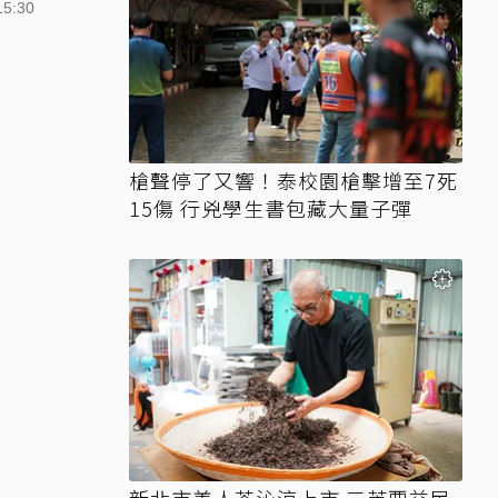
15:30
槍聲停了又響！泰校園槍擊增至7死
15傷 行兇學生書包藏大量子彈