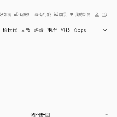
好如初
有設計
有行旅
願景
我的新聞
橘世代
文教
評論
兩岸
科技
Oops
女子漾
陽光行動
影音網
U好學
熱門新聞