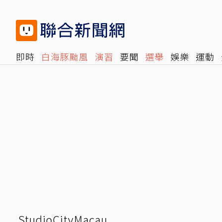
即時
白海豚颱風
演習
要聞
選舉
娛樂
運動
閱讀
旅遊
雜誌
報時光
倡議+
500輯
轉角國
StudioCityMacau