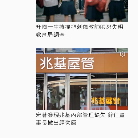
升國一生持掃把刺傷教師眼恐失明
教育局調查
宏碁發現兆基內部管理缺失 辭任董
事長撤出經營層