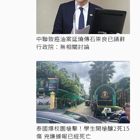
中聯致癌油案延燒傳石崇良已請辭
行政院：無相關討論
泰國爆校園槍擊！學生開槍釀2死15
傷 兇嫌據報已經死亡