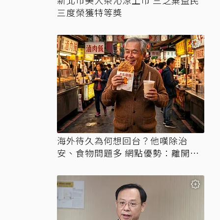
新北市美人茶沁涼上市 三芝粟益民
三度榮獲特等獎
海外待久為何想回台？他嘆除治
安、食物問題多 網點優勢：離開才
知天堂