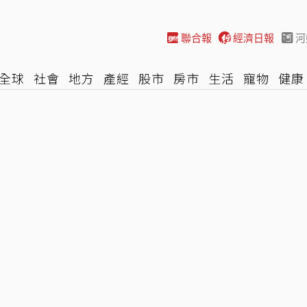
聯合報
經濟日報
河
全球
社會
地方
產經
股市
房市
生活
寵物
健康
際
NBA
時尚
汽車
棒球
HBL
遊戲
專題
網誌