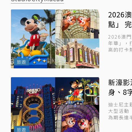
202
點」 
2026
年華」，
高的打卡
口...
旅遊
新濠影
身、8
迪士尼主
大型活動「
為期長達
沉浸...
旅遊