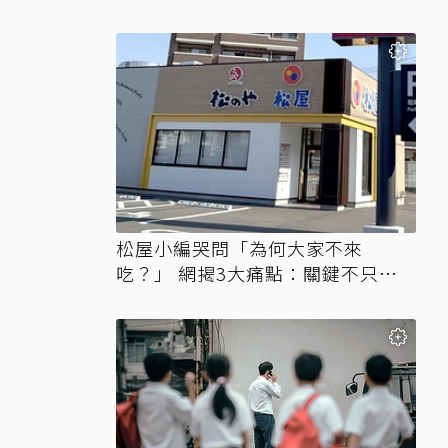
松屋小編哭問「為何大家不來
吃？」 網揭3大痛點：關鍵不只價
格