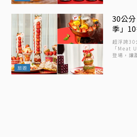
30公分
季」1
品浪漫
超浮誇3
「Mea
登場，讓
旅遊