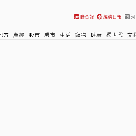
聯合報
經濟日報
河
地方
產經
股市
房市
生活
寵物
健康
橘世代
文
尚
汽車
棒球
HBL
遊戲
專題
網誌
女子漾
陽光