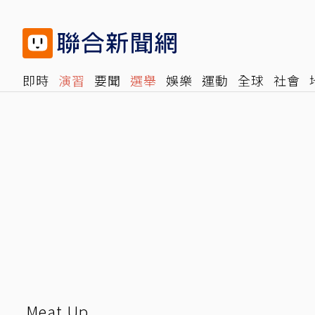
即時
演習
要聞
選舉
娛樂
運動
全球
社會
雜誌
報時光
倡議+
500輯
轉角國際
NBA
時
Meat Up