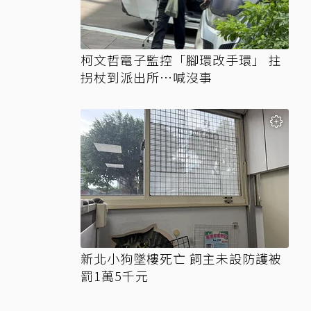
柯文哲電子監控「腳環改手環」 拄
拐杖到派出所…喊沒事
新北小狗墜樓死亡 飼主未設防護被
罰1萬5千元