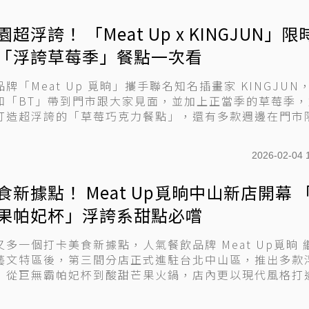
超浮誇！ 「Meat Up x KINGJUN」限
「浮誇草莓季」餐點一次看
牌「Meat Up 覓晌」攜手聯名知名插畫家 KINGJUN
和「BT」帶到門市跟大家見面，並加上正當季的草莓季，
打造超浮誇的「草莓巧克力餐點」，還有多款週邊在門市限.
2026-02-04 
食新據點！ Meat Up覓晌中山新店開幕 
果帕妃杯」浮誇系甜點必嚐
多一個打卡美食新據點，人氣餐飲品牌 Meat Up覓晌 
藝文特區後，第三間分店正式進駐台北中山區，推出多款
，從巨無霸帕妃杯到酸甜芒果火鍋，店內更以現代風格打