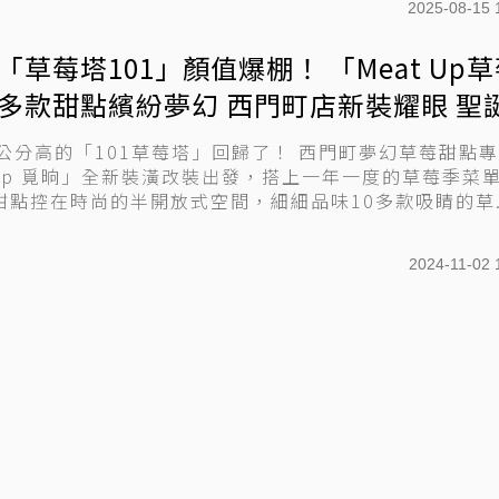
2025-08-15 
「草莓塔101」顏值爆棚！ 「Meat Up
0多款甜點繽紛夢幻 西門町店新裝耀眼 聖
登場
0公分高的「101草莓塔」回歸了！ 西門町夢幻草莓甜點
t Up 覓晌」全新裝潢改裝出發，搭上一年一度的草莓季菜
甜點控在時尚的半開放式空間，細細品味10多款吸睛的草..
2024-11-02 