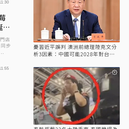
11:30
草莓
誕新
專門店
單同步
憂習近平誤判 澳洲前總理陸克文分
.
析3因素：中國可能2028年對台動
武
11:55