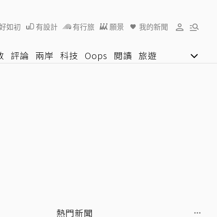
好如初
有設計
有行旅
願景
我的新聞
教
評論
兩岸
科技
Oops
閱讀
旅遊
行動
影音網
U好學
熱門新聞