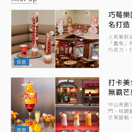
巧莓樂園
名打造
人氣餐飲品
「蠢兔」
巧克力，
旅遊
打卡美
無霸芒
中山商圈又
門、桃園
芒果甜點
將「...
旅遊