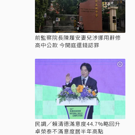
前監察院長陳履安妻兒涉挪用辭修
高中公款 今開庭還錢認罪
民調／賴清德滿意度44.7%略回升
卓榮泰不滿意度居半年高點