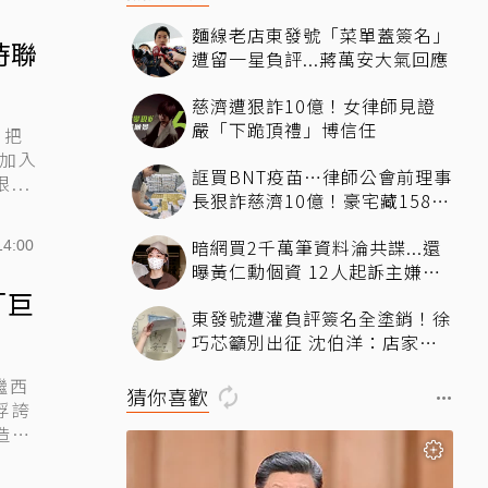
麵線老店東發號「菜單蓋簽名」
時聯
遭留一星負評...蔣萬安大氣回應
慈濟遭狠詐10億！女律師見證
嚴「下跪頂禮」博信任
，把
加入
誆買BNT疫苗…律師公會前理事
..
長狠詐慈濟10億！豪宅藏158公
斤黃金
暗網買2千萬筆資料淪共諜...還
14:00
曝黃仁勳個資 12人起訴主嫌求
刑13年
「巨
東發號遭灌負評簽名全塗銷！徐
巧芯籲別出征 沈伯洋：店家的
牆不需變戰場
繼西
猜你喜歡
浮誇
造，