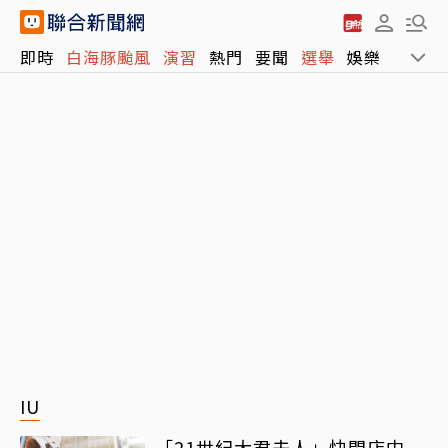
即時
白海豚颱風
演習
熱門
要聞
選舉
娛樂
運動
IU
「21世紀大君夫人」快閃店中