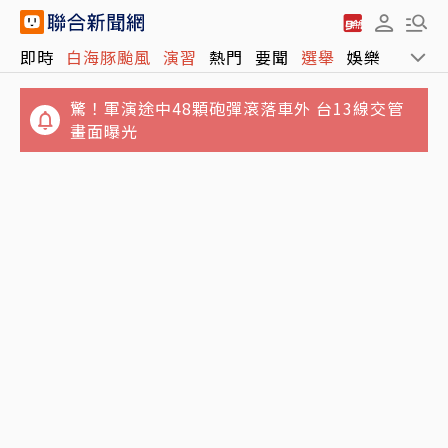
即時
白海豚颱風
演習
熱門
要聞
選舉
娛樂
運動
驚！軍演途中48顆砲彈滾落車外 台13線交管
畫面曝光
涉收回扣逾5千萬！台泥綠能3幹部遭收押 他接
連抗告想交保駁回確定
4坪屋髒亂慘不忍睹！澎湖8童遭棄養 6童健康
狀況曝光