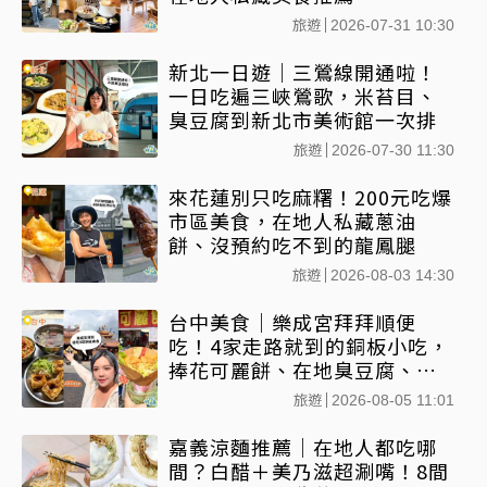
旅遊
2026-07-31 10:30
新北一日遊｜三鶯線開通啦！
一日吃遍三峽鶯歌，米苔目、
臭豆腐到新北市美術館一次排
旅遊
2026-07-30 11:30
來花蓮別只吃麻糬！200元吃爆
市區美食，在地人私藏蔥油
餅、沒預約吃不到的龍鳳腿
旅遊
2026-08-03 14:30
台中美食｜樂成宮拜拜順便
吃！4家走路就到的銅板小吃，
捧花可麗餅、在地臭豆腐、烤
甜甜圈一次收
旅遊
2026-08-05 11:01
嘉義涼麵推薦｜在地人都吃哪
間？白醋＋美乃滋超涮嘴！8間