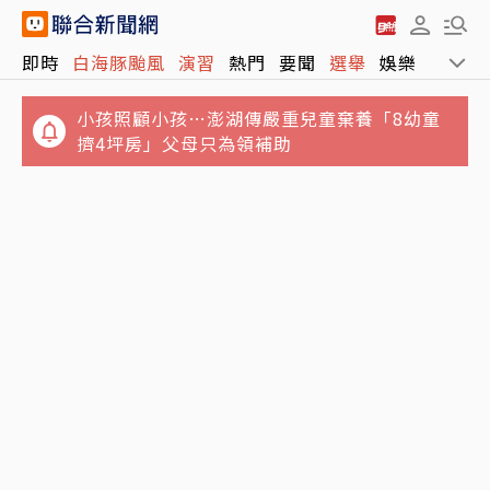
即時
白海豚颱風
演習
熱門
要聞
選舉
娛樂
運動
小孩照顧小孩…澎湖傳嚴重兒童棄養「8幼童
擠4坪房」父母只為領補助
白海豚進逼北海岸…新北淡水疑出現龍捲風 榕
樹遭連根拔起
不滿被管教！高雄國小生嗆老師「娘娘腔、像
個女人」 判決結果出爐