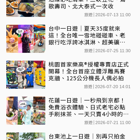
歌壽司、北大泰式一次收
旅遊
2026-07-13 11:00
台中一日遊｜夏天35度就來
這！全台唯一雪地碰碰車、老
銀行吃浮誇冰淇淋、超美礦石
展 避暑行程直接收
旅遊
2026-07-25 11:30
桃園首家樂高®授權專賣店正式
開幕！全台首座立體浮雕馬賽
克牆、125公分機長人偶必拍
旅遊
2026-07-20 14:01
花蓮一日遊｜一秒飛到京都！
免費浴衣體驗、日式老宅必點
手刷抹茶、一天只賣4小時的扁
食
旅遊
2026-07-21 11:00
台東池上一日遊｜別再只拍金