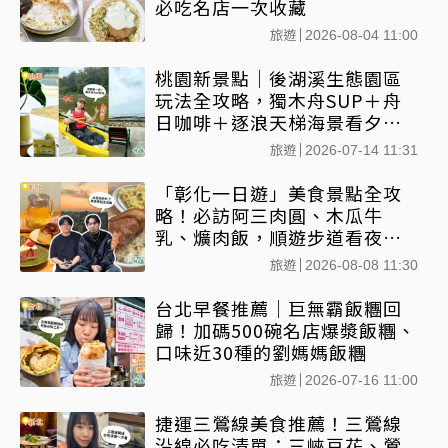
必吃名店一次收藏
旅遊
2026-08-04 11:00
桃園新景點｜後湖溪生態園區
玩法全攻略，獨木舟SUP＋舟
日咖啡＋逐浪天梯海景看夕陽
一條龍
旅遊
2026-07-14 11:31
「彰化一日遊」美食景點全攻
略！必訪阿三肉圓、木瓜牛
乳、爌肉飯，順遊步道看夜景
一次排好
旅遊
2026-08-08 11:30
台北早餐推薦｜巨無霸飯糰回
歸！加碼500碗名店爆漿飯糰、
口味近30種的劉媽媽飯糰
旅遊
2026-07-16 11:00
捷運三鶯線美食推薦！三鶯線
沿線必吃清單：三峽豆花、鶯